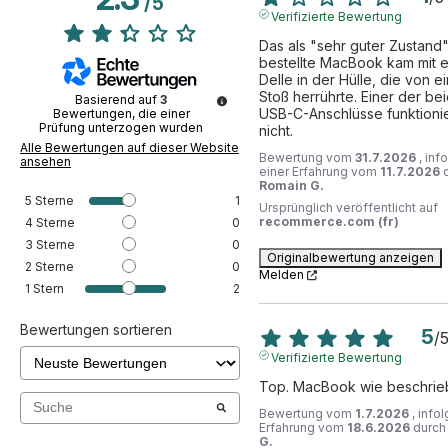
/
5
Verifizierte Bewertung
Das als "sehr guter Zustand"
bestellte MacBook kam mit ei
Delle in der Hülle, die von e
Stoß herrührte. Einer der bei
Basierend auf
3
USB-C-Anschlüsse funktionie
Bewertungen, die einer
Prüfung unterzogen wurden
nicht.
Alle Bewertungen auf dieser Website
Bewertung vom
31.7.2026
, inf
ansehen
einer Erfahrung vom
11.7.2026
Romain G.
5
Sterne
1
Ursprünglich veröffentlicht auf
recommerce.com (fr)
4
Sterne
0
3
Sterne
0
Originalbewertung anzeigen
2
Sterne
0
Melden
1
Stern
2
Bewertungen sortieren
5
/
Verifizierte Bewertung
Top. MacBook wie beschrie
Bewertung vom
1.7.2026
, info
Erfahrung vom
18.6.2026
durc
G.