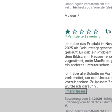
Ursprünglich veröffentlicht auf
refurbished.vodafone.de (de)
Melden
1
/
5
Verifizierte Bewertung
Ich habe das Produkt im No
2025 als Geburtstagsgesche
gekauft. Es gab ein Problem m
dem Bildschirm. Recommerce
zugestimmt, mein MacBook 
ein anderes umzutauschen. 

Ich habe alle Schritte im Vorf
vorbereitet, um den Umtausc
vorzubereiten. Zu keinem Zei
wurde ich darauf h
...
mehr lesen
Bewertung vom
3.1.2026
, info
Erfahrung vom
10.11.2025
durc
V.
Ursprünglich veröffentlicht auf