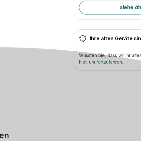
Siehe ä
Ihre alten Geräte si
Wussten Sie, dass wir Ihr al
hier, um fortzufahren
.
ten