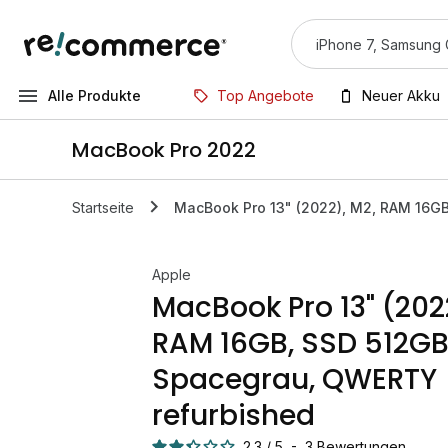
Alle Produkte
Top Angebote
Neuer Akku
MacBook Pro 2022
Startseite
MacBook Pro 13" (2022), M2, RAM 16G
Apple
MacBook Pro 13" (202
RAM 16GB, SSD 512GB
Spacegrau, QWERTY
refurbished
2.3
/
5
-
3
Bewertungen