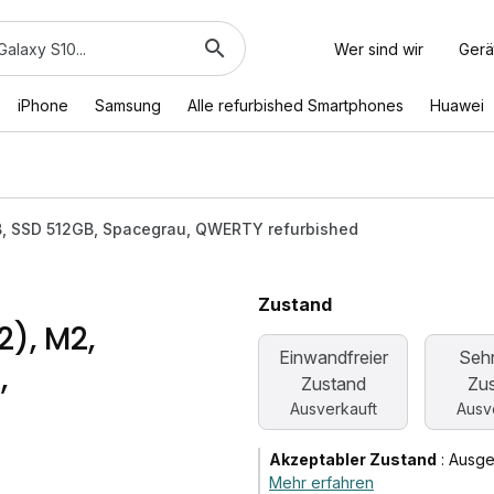
Wer sind wir
Gerä
iPhone
Samsung
Alle refurbished Smartphones
Huawei
B, SSD 512GB, Spacegrau, QWERTY refurbished
Zustand
2), M2,
Einwandfreier
Sehr
,
Zustand
Zu
Ausverkauft
Ausv
Akzeptabler Zustand
:
Ausge
Mehr erfahren