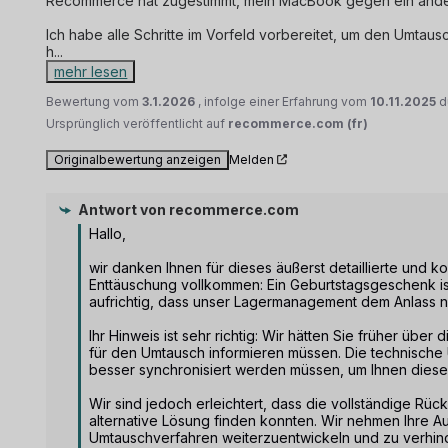
Recommerce hat zugestimmt, mein MacBook gegen ein ander
Ich habe alle Schritte im Vorfeld vorbereitet, um den Umtaus
h
...
mehr lesen
Bewertung vom
3.1.2026
, infolge einer Erfahrung vom
10.11.2025
d
Ursprünglich veröffentlicht auf
recommerce.com (fr)
Originalbewertung anzeigen
Melden
Antwort von
recommerce.com
Hallo,

wir danken Ihnen für dieses äußerst detaillierte und k
Enttäuschung vollkommen: Ein Geburtstagsgeschenk is
aufrichtig, dass unser Lagermanagement dem Anlass ni
Ihr Hinweis ist sehr richtig: Wir hätten Sie früher über
für den Umtausch informieren müssen. Die technische 
besser synchronisiert werden müssen, um Ihnen diesen
Wir sind jedoch erleichtert, dass die vollständige Rück
alternative Lösung finden konnten. Wir nehmen Ihre 
Umtauschverfahren weiterzuentwickeln und zu verhind