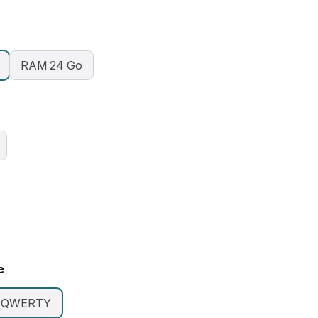
RAM 24 Go
e
QWERTY