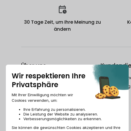
30 Tage Zeit, um Ihre Meinung zu
K
ändern
Über uns
Kundendie
Der Refurbished-Leitfaden
dech@recomme
Wer ist Recommerce®?
Montag-Freitag
Wie bereitet Recommerce® Swiss
Ihre Geräte wieder auf?
Recommerce group
Jobs