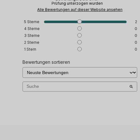
Prüfung unterzogen wurden
Alle Bewertungen auf dieser Website ansehen
5
Sterne
2
4
Sterne
0
3
Sterne
0
2
Sterne
0
1
Stern
0
Bewertungen sortieren