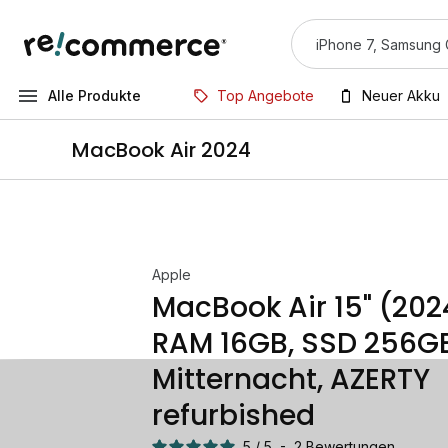
Alle Produkte
Top Angebote
Neuer Akku
MacBook Air 2024
Apple
MacBook Air 15" (202
RAM 16GB, SSD 256GB
Mitternacht, AZERTY
refurbished
5
/
5
-
2
Bewertungen