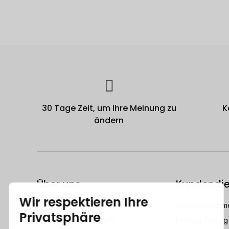
30 Tage Zeit, um Ihre Meinung zu
K
ändern
Über uns
Kundendie
Der Refurbished-Leitfaden
dech@recomme
Wer ist Recommerce®?
Montag-Freitag