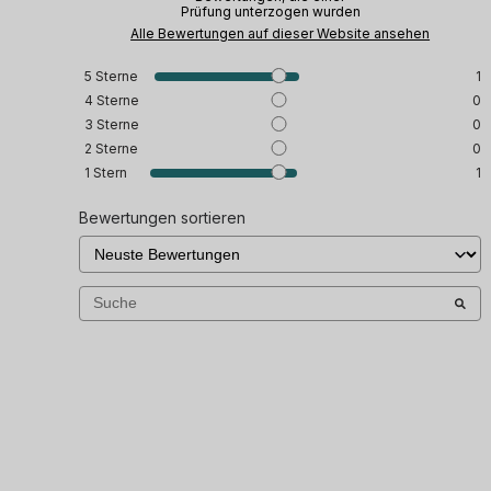
Prüfung unterzogen wurden
Alle Bewertungen auf dieser Website ansehen
5
Sterne
1
4
Sterne
0
3
Sterne
0
2
Sterne
0
1
Stern
1
Bewertungen sortieren