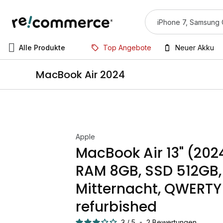
Alle Produkte
Top Angebote
Neuer Akku
MacBook Air 2024
Apple
MacBook Air 13" (2024
RAM 8GB, SSD 512GB,
Mitternacht, QWERTY
refurbished
3
/
5
-
2
Bewertungen