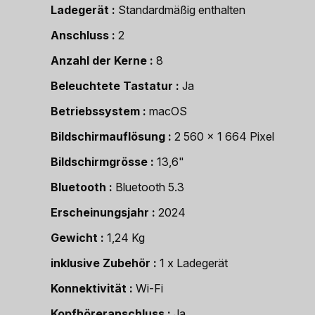
Ladegerät
Standardmäßig enthalten
Anschluss
2
Anzahl der Kerne
8
Beleuchtete Tastatur
Ja
Betriebssystem
macOS
Bildschirmauflösung
2 560 x 1 664 Pixel
Bildschirmgrösse
13,6"
Bluetooth
Bluetooth 5.3
Erscheinungsjahr
2024
Gewicht
1,24 Kg
inklusive Zubehör
1 x Ladegerät
Konnektivität
Wi-Fi
Kopfhöreranschluss
Ja