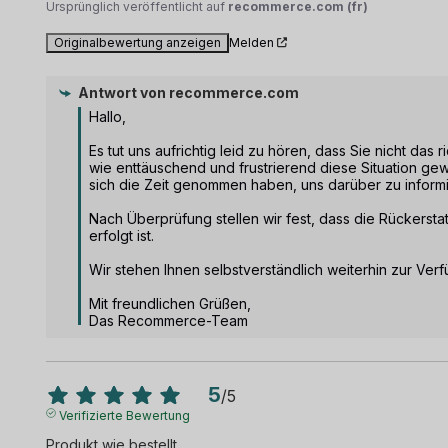
Ursprünglich veröffentlicht auf
recommerce.com (fr)
Originalbewertung anzeigen
Melden
Antwort von
recommerce.com
Hallo,

Es tut uns aufrichtig leid zu hören, dass Sie nicht das 
wie enttäuschend und frustrierend diese Situation gew
sich die Zeit genommen haben, uns darüber zu informi
Nach Überprüfung stellen wir fest, dass die Rückerstatt
erfolgt ist.

Wir stehen Ihnen selbstverständlich weiterhin zur Verf
Mit freundlichen Grüßen,

Das Recommerce-Team
5
/
5
Verifizierte Bewertung
Produkt wie bestellt