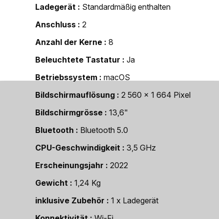
Ladegerät
Standardmäßig enthalten
Anschluss
2
Anzahl der Kerne
8
Beleuchtete Tastatur
Ja
Betriebssystem
macOS
Bildschirmauflösung
2 560 x 1 664 Pixel
Bildschirmgrösse
13,6"
Bluetooth
Bluetooth 5.0
CPU-Geschwindigkeit
3,5 GHz
Erscheinungsjahr
2022
Gewicht
1,24 Kg
inklusive Zubehör
1 x Ladegerät
Konnektivität
Wi-Fi