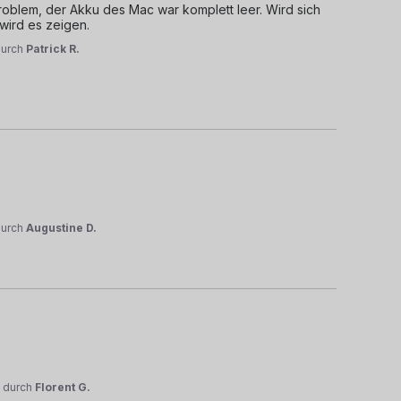
roblem, der Akku des Mac war komplett leer. Wird sich 
wird es zeigen.
durch
Patrick R.
durch
Augustine D.
5
durch
Florent G.