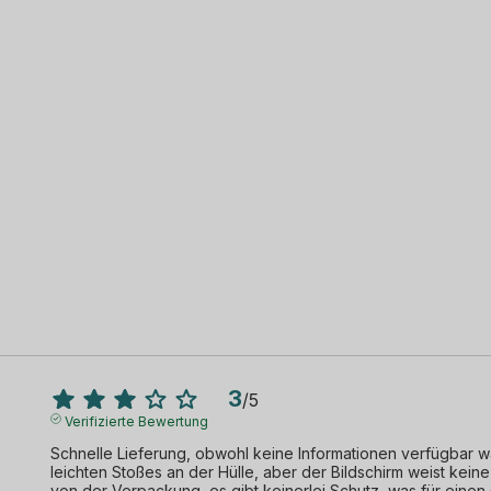
3
/
5
Verifizierte Bewertung
Schnelle Lieferung, obwohl keine Informationen verfügbar war
leichten Stoßes an der Hülle, aber der Bildschirm weist keine 
von der Verpackung, es gibt keinerlei Schutz, was für einen