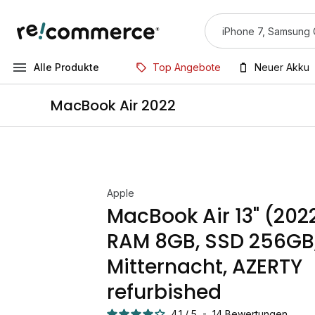
Alle Produkte
Top Angebote
Neuer Akku
MacBook Air 2022
Apple
MacBook Air 13" (2022
RAM 8GB, SSD 256GB
Mitternacht, AZERTY
refurbished
4.1
/
5
-
14
Bewertungen