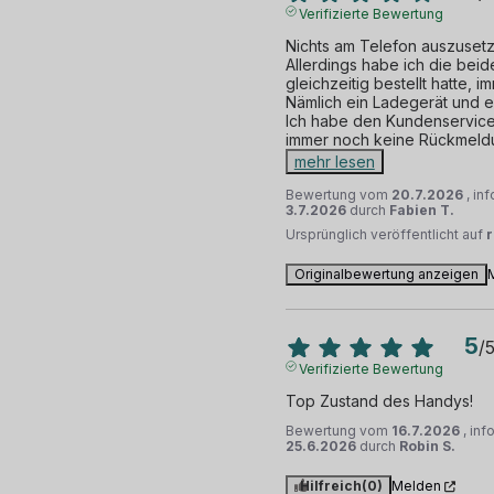
Verifizierte Bewertung
Nichts am Telefon auszusetz
Allerdings habe ich die beide
gleichzeitig bestellt hatte, i
Nämlich ein Ladegerät und ei
Ich habe den Kundenservice t
immer noch keine Rückmeldu
mehr lesen
Bewertung vom
20.7.2026
, in
3.7.2026
durch
Fabien T.
Ursprünglich veröffentlicht auf
Originalbewertung anzeigen
5
/
Verifizierte Bewertung
Top Zustand des Handys!
Bewertung vom
16.7.2026
, in
25.6.2026
durch
Robin S.
Hilfreich
(0)
Melden