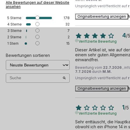
Alle Bewertungen auf dieser Website
Ursprünglich veröffentlicht auf
ansehen
Originalbewertung anzeigen
5
Sterne
178
4
Sterne
32
3
Sterne
7
4
/
2
Sterne
2
Verifizierte Bewertung
1
Stern
15
Dieser Artikel ist, wie auf d
einem sehr guten Allgemeinzu
Bewertungen sortieren
einwandfrei.
Bewertung vom
22.7.2026
, in
7.7.2026
durch
M.M.
Ursprünglich veröffentlicht auf
Originalbewertung anzeigen
1
/
5
Verifizierte Bewertung
Sehr enttäuscht, die Hauptkam
obwohl ich ein iPhone 14 in 