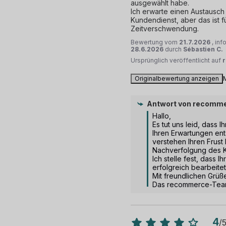
ausgewählt habe.

Ich erwarte einen Austausch
Kundendienst, aber das ist f
Zeitverschwendung.
Bewertung vom
21.7.2026
, in
28.6.2026
durch
Sébastien C.
Ursprünglich veröffentlicht auf
Originalbewertung anzeigen
Antwort von
recomme
Hallo, 

Es tut uns leid, dass Ih
Ihren Erwartungen ent
verstehen Ihren Frust 
Nachverfolgung des K
Ich stelle fest, dass Ih
erfolgreich bearbeitet
Mit freundlichen Grüße
Das recommerce-Te
4
/