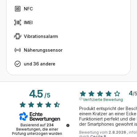
NFC
IMEI
Vibrationsalarm
Näherungssensor
und 36 andere
4.5
4
/
/
5
Verifizierte Bewertung
Produkt entspricht der Besc
einem Kratzer an einer Ecke 
Funktioniert perfekt und die
der Smartphones gewohnt ist, 
Basierend auf
234
Bewertungen, die einer
Bewertung vom
2.8.2026
, inf
Prüfung unterzogen wurden
durch
Cecile B.