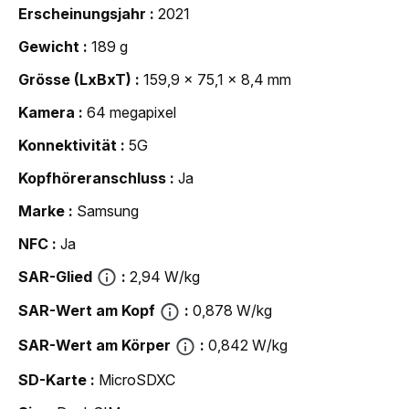
Erscheinungsjahr
2021
Gewicht
189 g
Grösse (LxBxT)
159,9 x 75,1 x 8,4 mm
Kamera
64 megapixel
Konnektivität
5G
Kopfhöreranschluss
Ja
Marke
Samsung
NFC
Ja
SAR-Glied
2,94 W/kg
SAR-Wert am Kopf
0,878 W/kg
SAR-Wert am Körper
0,842 W/kg
SD-Karte
MicroSDXC