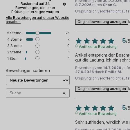
Bewertung vom
30.7.2026
, in
Basierend auf
34
8.7.2026
durch
Chan C.
Bewertungen, die einer
Ursprünglich veröffentlicht auf
Prüfung unterzogen wurden
Alle Bewertungen auf dieser Website
ansehen
Originalbewertung anzeigen
5
Sterne
25
4
Sterne
7
5
/
3
Sterne
0
Verifizierte Bewertung
2
Sterne
1
Artikel entspricht der Beschr
1
Stern
1
gut die Ladung. Ich bin sehr
Bewertung vom
14.7.2026
, in
Bewertungen sortieren
27.6.2026
durch
Emilie M.
Ursprünglich veröffentlicht auf
Originalbewertung anzeigen
5
/
Verifizierte Bewertung
Sehr zufrieden, wirklich wie
Bewertung vom
14.7.2026
, in