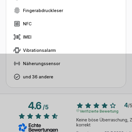
Fingerabdruckleser
NFC
IMEI
Vibrationsalarm
Näherungssensor
und 36 andere
4.6
4
/
/
5
Verifizierte Bewertung
Keine böse Überraschung, 
korrekt