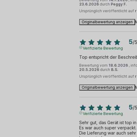
23.6.2026
durch
Peggy F.
Ursprünglich veröffentlicht auf
Originalbewertung anzeigen
5
/
Verifizierte Bewertung
Top entspricht der Beschre
Bewertung vom
18.6.2026
, in
20.5.2026
durch
B.S.
Ursprünglich veröffentlicht auf
Originalbewertung anzeigen
5
/
Verifizierte Bewertung
Sehr gut, das Gerät ist top in
Es war auch super verpackt.

Die Lieferung war auch sehr g