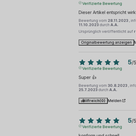
Verifizierte Bewertung
Dieser Artikel entspricht wi
Bewertung vom
28.11.2023
, i
11.10.2023
durch
A.A.
Ursprünglich veröffentlicht auf
Originalbewertung anzeigen
5
/
Verifizierte Bewertung
Super 👍
Bewertung vom
30.8.2023
, in
25.7.2023
durch
A.A.
Hilfreich
(0)
Melden
5
/
Verifizierte Bewertung
konform und schnell