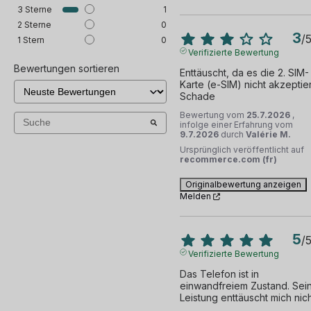
3
Sterne
1
2
Sterne
0
3
/
1
Stern
0
Verifizierte Bewertung
Bewertungen sortieren
Enttäuscht, da es die 2. SIM-
Karte (e-SIM) nicht akzeptiert
Schade
Bewertung vom
25.7.2026
,
infolge einer Erfahrung vom
9.7.2026
durch
Valérie M.
Ursprünglich veröffentlicht auf
recommerce.com (fr)
Originalbewertung anzeigen
Melden
5
/
Verifizierte Bewertung
Das Telefon ist in 
einwandfreiem Zustand. Sein
Leistung enttäuscht mich nich