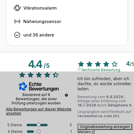
Vibrationsalarm
Näherungssensor
und 36 andere
4.4
4
/
/
5
Verifizierte Bewertung
Ich bin zufrieden, aber ich 
dachte, es würde schneller 
laden.
Basierend auf
5
Bewertung vom
6.8.2026
,
Bewertungen, die einer
infolge einer Erfahrung vom
Prüfung unterzogen wurden
16.7.2026
durch
Sétaphone S.
Alle Bewertungen auf dieser Website
Ursprünglich veröffentlicht auf
ansehen
recommerce.com (fr)
5
Sterne
3
Originalbewertung anzeigen
4
Sterne
1
Melden