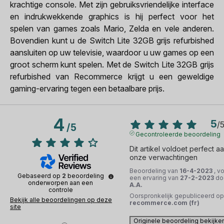
krachtige console. Met zijn gebruiksvriendelijke interface
en indrukwekkende graphics is hij perfect voor het
spelen van games zoals Mario, Zelda en vele anderen.
Bovendien kunt u de Switch Lite 32GB grijs refurbished
aansluiten op uw televisie, waardoor u uw games op een
groot scherm kunt spelen. Met de Switch Lite 32GB grijs
refurbished van Recommerce krijgt u een geweldige
gaming-ervaring tegen een betaalbare prijs.
4
5
/
/
5
Gecontroleerde beoordeling
Dit artikel voldoet perfect aa
onze verwachtingen
Beoordeling van
16-4-2023
, v
Gebaseerd op
2
beoordeling
een ervaring van
27-2-2023
do
onderworpen aan een
A.A.
controle
Oorspronkelijk gepubliceerd op
Bekijk alle beoordelingen op deze
recommerce.com (fr)
site
Originele beoordeling bekijke