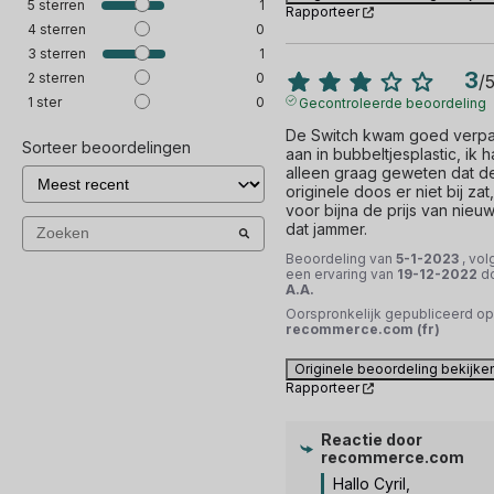
5
sterren
1
Rapporteer
4
sterren
0
3
sterren
1
3
2
sterren
0
/
1
ster
0
Gecontroleerde beoordeling
De Switch kwam goed verpak
Sorteer beoordelingen
aan in bubbeltjesplastic, ik h
alleen graag geweten dat de
originele doos er niet bij zat, 
voor bijna de prijs van nieuw 
dat jammer.
Beoordeling van
5-1-2023
, vol
een ervaring van
19-12-2022
d
A.A.
Oorspronkelijk gepubliceerd op
recommerce.com (fr)
Originele beoordeling bekijke
Rapporteer
Reactie door
recommerce.com
Hallo Cyril, 
