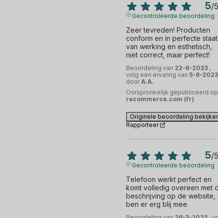
5
/
Gecontroleerde beoordeling
Zeer tevreden! Producten 
conform en in perfecte staat 
van werking en esthetisch, 
niet correct, maar perfect!
Beoordeling van
22-6-2023
,
volg een ervaring van
5-6-2023
door
A.A.
Oorspronkelijk gepubliceerd op
recommerce.com (fr)
Originele beoordeling bekijke
Rapporteer
5
/
Gecontroleerde beoordeling
Telefoon werkt perfect en 
komt volledig overeen met d
beschrijving op de website, i
ben er erg blij mee
Beoordeling van
26-3-2023
, v