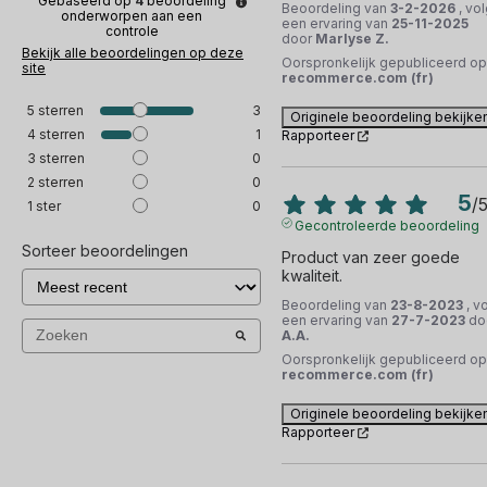
Gebaseerd op
4
beoordeling
Beoordeling van
3-2-2026
, vo
onderworpen aan een
een ervaring van
25-11-2025
controle
door
Marlyse Z.
Bekijk alle beoordelingen op deze
Oorspronkelijk gepubliceerd op
site
recommerce.com (fr)
5
sterren
3
Originele beoordeling bekijke
4
sterren
1
Rapporteer
3
sterren
0
2
sterren
0
5
/
1
ster
0
Gecontroleerde beoordeling
Sorteer beoordelingen
Product van zeer goede 
kwaliteit.
Beoordeling van
23-8-2023
, v
een ervaring van
27-7-2023
do
A.A.
Oorspronkelijk gepubliceerd op
recommerce.com (fr)
Originele beoordeling bekijke
Rapporteer