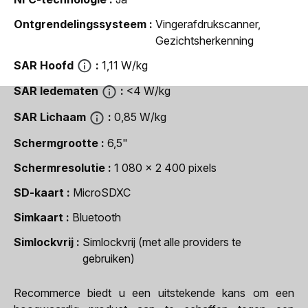
Ontgrendelingssysteem
Vingerafdrukscanner,
Gezichtsherkenning
SAR Hoofd
1,11 W/kg
SAR ledematen
<4 W/kg
SAR Lichaam
0,85 W/kg
Schermgrootte
6,5"
Schermresolutie
1 080 x 2 400 pixels
SD-kaart
MicroSDXC
Simkaart
Bluetooth
Simlockvrij
Simlockvrij (met alle providers te
gebruiken)
Recommerce biedt u een uitstekende kans om een