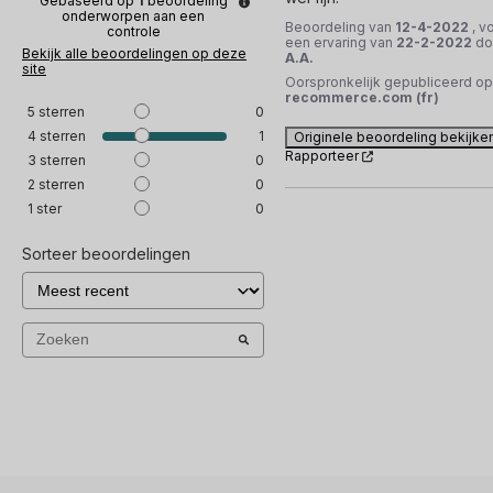
Gebaseerd op
1
beoordeling
onderworpen aan een
Beoordeling van
12-4-2022
, v
controle
een ervaring van
22-2-2022
do
Bekijk alle beoordelingen op deze
A.A.
site
Oorspronkelijk gepubliceerd op
recommerce.com (fr)
5
sterren
0
4
sterren
1
Originele beoordeling bekijke
Rapporteer
3
sterren
0
2
sterren
0
1
ster
0
Sorteer beoordelingen