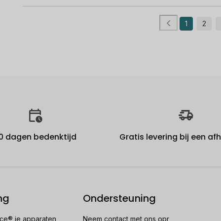
1
2
0 dagen bedenktijd
Gratis levering bij een a
ng
Ondersteuning
e® je apparaten
Neem contact met ons opr