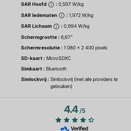
SAR Hoofd
0,597 W/kg
SAR ledematen
1,972 W/kg
SAR Lichaam
0,994 W/kg
Schermgrootte
6,67"
Schermresolutie
1 080 x 2 400 pixels
SD-kaart
MicroSDXC
Simkaart
Bluetooth
Simlockvrij
Simlockvrij (met alle providers te
gebruiken)
4.4
/
5