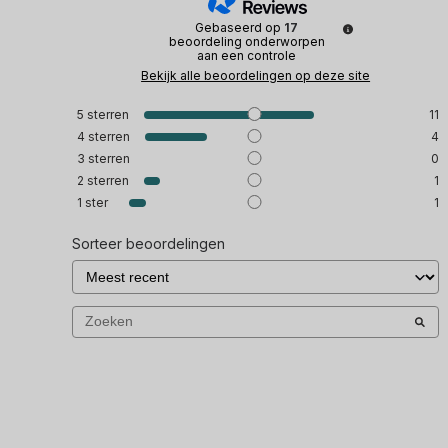
Gebaseerd op
17
beoordeling onderworpen
aan een controle
Bekijk alle beoordelingen op deze site
5
sterren
11
4
sterren
4
3
sterren
0
2
sterren
1
1
ster
1
Sorteer beoordelingen