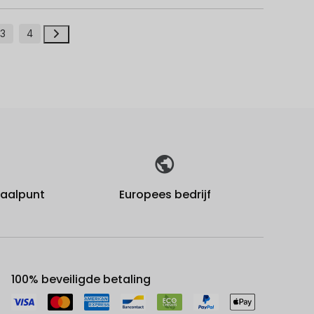
3
4
fhaalpunt
Europees bedrijf
100% beveiligde betaling