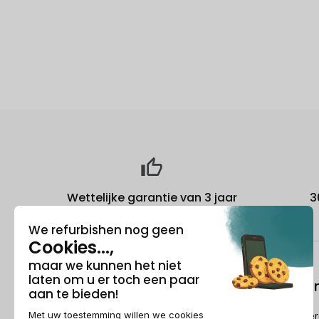
Wettelijke garantie van 3 jaar
3
Over ons
Refurbishi
Wie is Recommerce®?
Hoe Recommerc