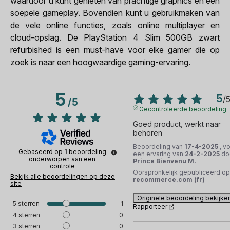
waardoor u kunt genieten van prachtige graphics en een
soepele gameplay. Bovendien kunt u gebruikmaken van
de vele online functies, zoals online multiplayer en
cloud-opslag. De PlayStation 4 Slim 500GB zwart
refurbished is een must-have voor elke gamer die op
zoek is naar een hoogwaardige gaming-ervaring.
5
5
/
/
5
Gecontroleerde beoordeling
Goed product, werkt naar 
behoren
Beoordeling van
17-4-2025
, v
Gebaseerd op
1
beoordeling
een ervaring van
24-2-2025
do
onderworpen aan een
Prince Bienvenu M.
controle
Oorspronkelijk gepubliceerd op
Bekijk alle beoordelingen op deze
recommerce.com (fr)
site
Originele beoordeling bekijke
5
sterren
1
Rapporteer
4
sterren
0
3
sterren
0