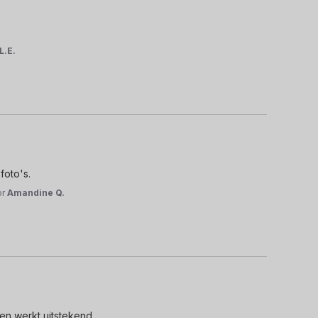
L.E.
foto's.
or
Amandine Q.
en werkt uitstekend.