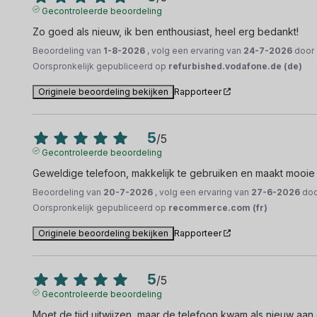
Gecontroleerde beoordeling
Zo goed als nieuw, ik ben enthousiast, heel erg bedankt!
Beoordeling van
1-8-2026
, volg een ervaring van
24-7-2026
door
Oorspronkelijk gepubliceerd op
refurbished.vodafone.de (de)
Originele beoordeling bekijken
Rapporteer
5
/
5
Gecontroleerde beoordeling
Geweldige telefoon, makkelijk te gebruiken en maakt mooie 
Beoordeling van
20-7-2026
, volg een ervaring van
27-6-2026
do
Oorspronkelijk gepubliceerd op
recommerce.com (fr)
Originele beoordeling bekijken
Rapporteer
5
/
5
Gecontroleerde beoordeling
Moet de tijd uitwijzen, maar de telefoon kwam als nieuw aan 