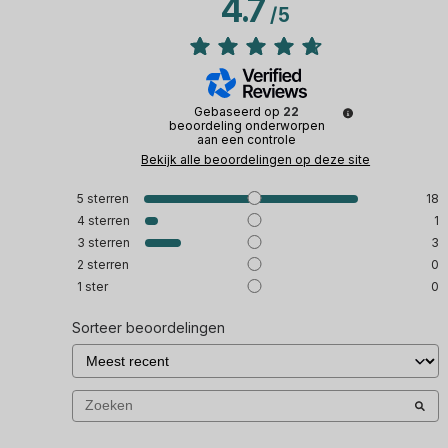
4.7
/
5
Gebaseerd op
22
beoordeling onderworpen
aan een controle
Bekijk alle beoordelingen op deze site
5
sterren
18
4
sterren
1
3
sterren
3
2
sterren
0
1
ster
0
Sorteer beoordelingen