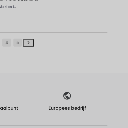
Marion L.
4
5
fhaalpunt
Europees bedrijf