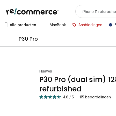
Alle producten
MacBook
Aanbiedingen
P30 Pro
Huawei
P30 Pro (dual sim) 1
refurbished
4.6
/
5
-
115
beoordelingen