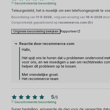
Gecontroleerde beoordeling
Teleurgesteld, het is moeilijk om een telefoongesprek te vo
Beoordeling van
11-5-2026
, volg een ervaring van
16-4-2026
doo
Oorspronkelijk gepubliceerd op
recommerce.com (fr)
Originele beoordeling bekijken
Rapporteer
Reactie door
recommerce.com
Hallo,

Het spijt ons te horen dat u problemen ondervond met
voor ons, en we moedigen u aan om rechtstreeks con
helpen dit probleem op te lossen.

Met vriendelijke groet.

Het recommerce-team
5
/
5
Gecontroleerde beoordeling
Super bestelling, arriveerde de dag voor de verwachte datum