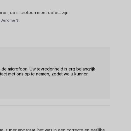
eren, de microfoon moet defect zijn
r
Jerôme S.
 de microfoon. Uw tevredenheid is erg belangrijk 
tact met ons op te nemen, zodat we u kunnen 
, super apparaat, het was in een correcte en eerlijke 