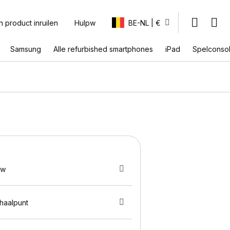
n product inruilen
Hulpw
BE-NL | €
Samsung
Alle refurbished smartphones
iPad
Spelconso
uw
fhaalpunt