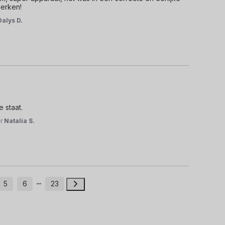
merken!
Dalys D.
 staat.
or
Natalia S.
5
6
23