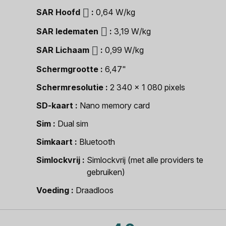
SAR Hoofd
0,64 W/kg
SAR ledematen
3,19 W/kg
SAR Lichaam
0,99 W/kg
Schermgrootte
6,47"
Schermresolutie
2 340 x 1 080 pixels
SD-kaart
Nano memory card
Sim
Dual sim
Simkaart
Bluetooth
Simlockvrij
Simlockvrij (met alle providers te
gebruiken)
Voeding
Draadloos