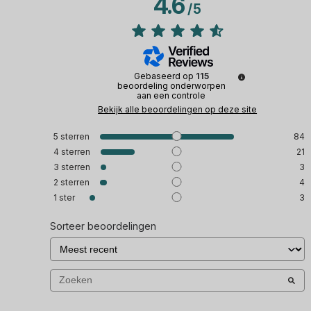
4.6
/
5
Gebaseerd op
115
beoordeling onderworpen
aan een controle
Bekijk alle beoordelingen op deze site
5
sterren
84
4
sterren
21
3
sterren
3
2
sterren
4
1
ster
3
Sorteer beoordelingen