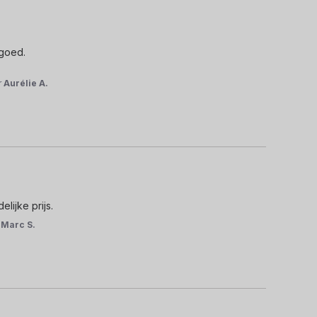
goed.

r
Aurélie A.
lijke prijs.
r
Marc S.