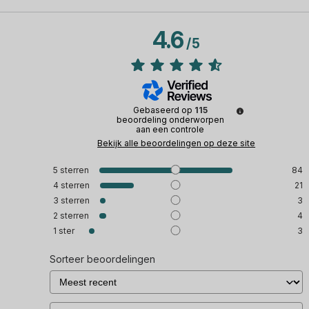
4.6
/
5
Gebaseerd op
115
beoordeling onderworpen
aan een controle
Bekijk alle beoordelingen op deze site
5
sterren
84
4
sterren
21
3
sterren
3
2
sterren
4
1
ster
3
Sorteer beoordelingen