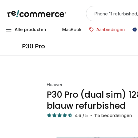
Alle producten
MacBook
Aanbiedingen
P30 Pro
Huawei
P30 Pro (dual sim) 1
blauw refurbished
4.6
/
5
-
115
beoordelingen