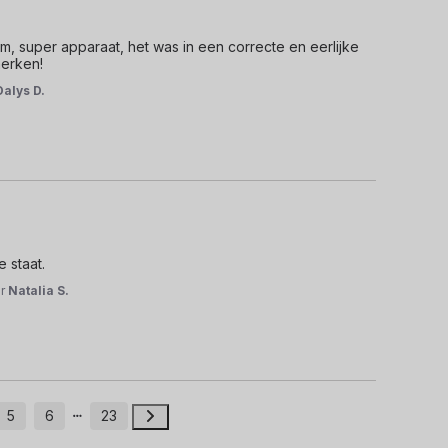
, super apparaat, het was in een correcte en eerlijke 
merken!
Dalys D.
 staat.
or
Natalia S.
5
6
23