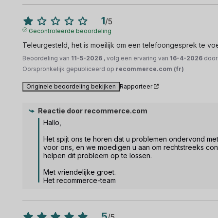
1
/
5
Gecontroleerde beoordeling
Teleurgesteld, het is moeilijk om een telefoongesprek te vo
Beoordeling van
11-5-2026
, volg een ervaring van
16-4-2026
doo
Oorspronkelijk gepubliceerd op
recommerce.com (fr)
Originele beoordeling bekijken
Rapporteer
Reactie door
recommerce.com
Hallo,

Het spijt ons te horen dat u problemen ondervond met
voor ons, en we moedigen u aan om rechtstreeks con
helpen dit probleem op te lossen.

Met vriendelijke groet.

Het recommerce-team
5
/
5