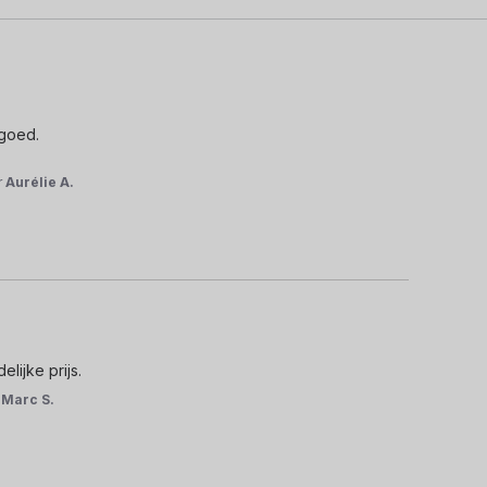
goed.

r
Aurélie A.
lijke prijs.
r
Marc S.