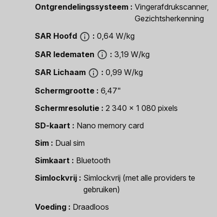
Ontgrendelingssysteem
Vingerafdrukscanner,
Gezichtsherkenning
SAR Hoofd
0,64 W/kg
SAR ledematen
3,19 W/kg
SAR Lichaam
0,99 W/kg
Schermgrootte
6,47"
Schermresolutie
2 340 x 1 080 pixels
SD-kaart
Nano memory card
Sim
Dual sim
Simkaart
Bluetooth
Simlockvrij
Simlockvrij (met alle providers te
gebruiken)
Voeding
Draadloos