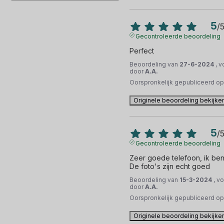
5
/
Gecontroleerde beoordeling
Perfect
Beoordeling van
27-6-2024
, 
door
A.A.
Oorspronkelijk gepubliceerd o
Originele beoordeling bekijke
5
/
Gecontroleerde beoordeling
Zeer goede telefoon, ik ben
De foto's zijn echt goed
Beoordeling van
15-3-2024
, v
door
A.A.
Oorspronkelijk gepubliceerd o
Originele beoordeling bekijke