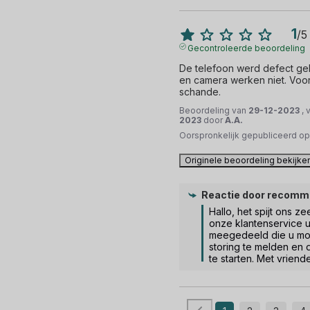
1
/
5
Gecontroleerde beoordeling
De telefoon werd defect gel
en camera werken niet. Voor d
schande.
Beoordeling van
29-12-2023
, 
2023
door
A.A.
Oorspronkelijk gepubliceerd o
Originele beoordeling bekijke
Reactie door
recomm
Hallo, het spijt ons zee
onze klantenservice u
meegedeeld die u mo
storing te melden en 
te starten. Met vriende