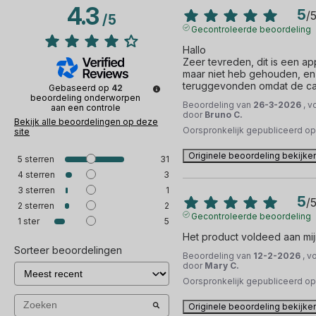
4.3
5
/
/
5
Gecontroleerde beoordeling
Hallo 

Zeer tevreden, dit is een app
maar niet heb gehouden, en 
teruggevonden omdat de came
Gebaseerd op
42
beoordeling onderworpen
Beoordeling van
26-3-2026
, v
aan een controle
door
Bruno C.
Bekijk alle beoordelingen op deze
Oorspronkelijk gepubliceerd o
site
Originele beoordeling bekijke
5
sterren
31
4
sterren
3
3
sterren
1
5
/
2
sterren
2
Gecontroleerde beoordeling
1
ster
5
Het product voldeed aan mij
Sorteer beoordelingen
Beoordeling van
12-2-2026
, v
door
Mary C.
Oorspronkelijk gepubliceerd o
Originele beoordeling bekijke