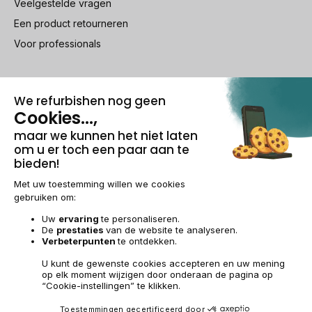
Veelgestelde vragen
Een product retourneren
Voor professionals
100% beveiligde betaling
Wettelijke vermeldingen & AG
Beheer van cookies
Algemene verkoopvoorwaarden
Persoonsgegevens
Toegankelijkheid
Sitemap
BE-NL | €
© 2009-2026 RECOMMERCE - Alle rechten voorbehouden.