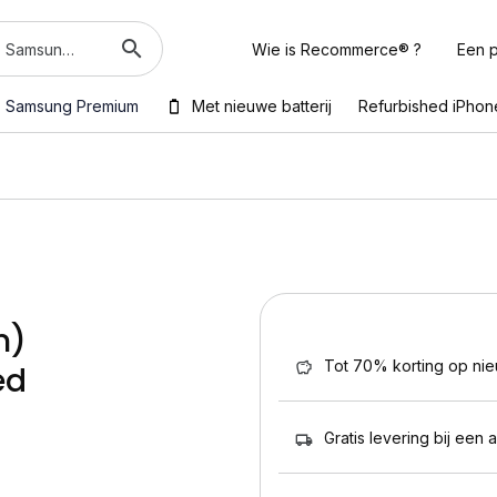
Wie is Recommerce® ?
Een p
Samsung Premium
Met nieuwe batterij
Refurbished iPhon
m)
Tot 70% korting op ni
ed
Gratis levering bij een 