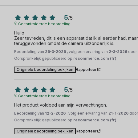
5
/
5
Gecontroleerde beoordeling
Hallo 

Zeer tevreden, dit is een apparaat dat ik al eerder had, ma
teruggevonden omdat de camera uitzonderlijk is.
Beoordeling van
26-3-2026
, volg een ervaring van
2-3-2026
door
Oorspronkelijk gepubliceerd op
recommerce.com (fr)
Originele beoordeling bekijken
Rapporteer
5
/
5
Gecontroleerde beoordeling
Het product voldeed aan mijn verwachtingen.
Beoordeling van
12-2-2026
, volg een ervaring van
21-1-2026
doo
Oorspronkelijk gepubliceerd op
recommerce.com (fr)
Originele beoordeling bekijken
Rapporteer