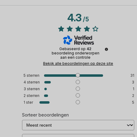
4.3
/
5
Gebaseerd op
42
beoordeling onderworpen
aan een controle
Bekijk alle beoordelingen op deze site
5
sterren
31
4
sterren
3
3
sterren
1
2
sterren
2
1
ster
5
Sorteer beoordelingen