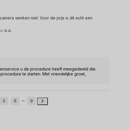
mera werken niet. Voor de prijs is dit echt een 
or
A.A.
lantenservice u de procedure heeft meegedeeld die 
rocedure te starten. Met vriendelijke groet, 
5
6
9