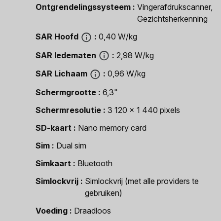
Ontgrendelingssysteem
Vingerafdrukscanner,
Gezichtsherkenning
SAR Hoofd
0,40 W/kg
SAR ledematen
2,98 W/kg
SAR Lichaam
0,96 W/kg
Schermgrootte
6,3"
Schermresolutie
3 120 x 1 440 pixels
SD-kaart
Nano memory card
Sim
Dual sim
Simkaart
Bluetooth
Simlockvrij
Simlockvrij (met alle providers te
gebruiken)
Voeding
Draadloos