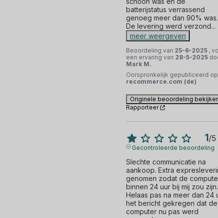
schoon was en de 
batterijstatus verrassend 
genoeg meer dan 90% was. 
De levering werd verzond
...
meer weergeven
Beoordeling van
25-6-2025
, v
een ervaring van
28-5-2025
do
Mark M.
Oorspronkelijk gepubliceerd op
recommerce.com (de)
Originele beoordeling bekijke
Rapporteer
1
/
5
Gecontroleerde beoordeling
Slechte communicatie na 
aankoop. Extra expresleveri
genomen zodat de computer
binnen 24 uur bij mij zou zijn. 
Helaas pas na meer dan 24 u
het bericht gekregen dat de 
computer nu pas werd 