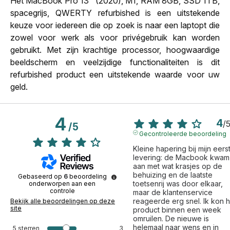
Het MacBook Pro 13" (2020), M1, RAM 8GB, SSD 1TB,
spacegrijs, QWERTY refurbished is een uitstekende
keuze voor iedereen die op zoek is naar een laptopt die
zowel voor werk als voor privégebruik kan worden
gebruikt. Met zijn krachtige processor, hoogwaardige
beeldscherm en veelzijdige functionaliteiten is dit
refurbished product een uitstekende waarde voor uw
geld.
4
4
/
/
5
Gecontroleerde beoordeling
Kleine hapering bij mijn eerst
levering: de Macbook kwam 
aan met wat krasjes op de 
behuizing en de laatste 
Gebaseerd op
6
beoordeling
toetsenrij was door elkaar, 
onderworpen aan een
controle
maar de klantenservice 
reageerde erg snel. Ik kon he
Bekijk alle beoordelingen op deze
site
product binnen een week 
omruilen. De nieuwe is 
helemaal naar wens en in 
5
sterren
3