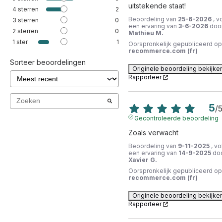
uitstekende staat!
4
sterren
2
Beoordeling van
25-6-2026
, v
3
sterren
0
een ervaring van
3-6-2026
doo
2
sterren
0
Mathieu M.
1
ster
1
Oorspronkelijk gepubliceerd op
recommerce.com (fr)
Sorteer beoordelingen
Originele beoordeling bekijke
Rapporteer
5
/
Gecontroleerde beoordeling
Zoals verwacht
Beoordeling van
9-11-2025
, vo
een ervaring van
14-9-2025
do
Xavier G.
Oorspronkelijk gepubliceerd op
recommerce.com (fr)
Originele beoordeling bekijke
Rapporteer