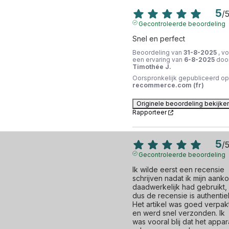
5
/
Gecontroleerde beoordeling
Snel en perfect
Beoordeling van
31-8-2025
, v
een ervaring van
6-8-2025
doo
Timothée J.
Oorspronkelijk gepubliceerd op
recommerce.com (fr)
Originele beoordeling bekijke
Rapporteer
5
/
Gecontroleerde beoordeling
Ik wilde eerst een recensie 
schrijven nadat ik mijn aanko
daadwerkelijk had gebruikt, 
dus de recensie is authentiek
Het artikel was goed verpakt
en werd snel verzonden. Ik 
was vooral blij dat het appara