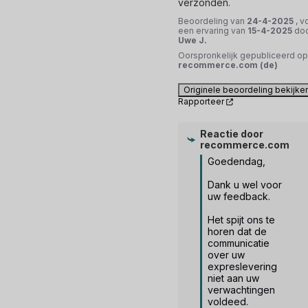
verzonden.
Beoordeling van
24-4-2025
, v
een ervaring van
15-4-2025
do
Uwe J.
Oorspronkelijk gepubliceerd op
recommerce.com (de)
Originele beoordeling bekijke
Rapporteer
Reactie door
recommerce.com
Goedendag,

Dank u wel voor 
uw feedback.

Het spijt ons te 
horen dat de 
communicatie 
over uw 
expreslevering 
niet aan uw 
verwachtingen 
voldeed.
