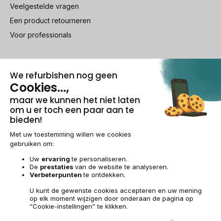
Veelgestelde vragen
Een product retourneren
Voor professionals
100% beveiligde betaling
Wettelijke vermeldingen & AG
Beheer van cookies
Algemene verkoopvoorwaarden
Persoonsgegevens
Toegankelijkheid
Sitemap
BE-NL | €
© 2009-2026 RECOMMERCE - Alle rechten voorbehouden.