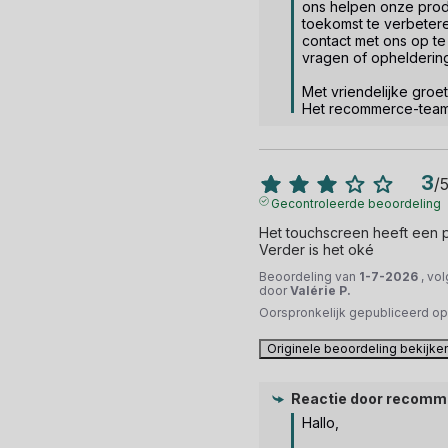
ons helpen onze prod
toekomst te verbeteren
contact met ons op t
vragen of opheldering
Met vriendelijke groet.
Het recommerce-tea
3
/
Gecontroleerde beoordeling
Het touchscreen heeft een p
Verder is het oké
Beoordeling van
1-7-2026
, vo
door
Valérie P.
Oorspronkelijk gepubliceerd o
Originele beoordeling bekijke
Reactie door
recomm
Hallo,  
