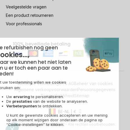
Veelgestelde vragen
Een product retourneren
Voor professionals
100% beveiligde betaling
Wettelijke vermeldingen & AG
Beheer van cookies
Algemene verkoopvoorwaarden
Persoonsgegevens
Toegankelijkheid
Sitemap
BE-NL | €
© 2009-2026 RECOMMERCE - Alle rechten voorbehouden.