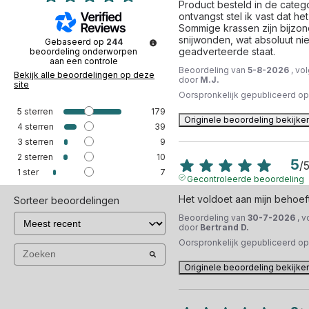
Product besteld in de categor
ontvangst stel ik vast dat het
Sommige krassen zijn bijzond
snijwonden, wat absoluut ni
Gebaseerd op
244
geadverteerde staat.
beoordeling onderworpen
aan een controle
Beoordeling van
5-8-2026
, vo
Bekijk alle beoordelingen op deze
door
M.J.
site
Oorspronkelijk gepubliceerd o
5
sterren
179
Originele beoordeling bekijke
4
sterren
39
3
sterren
9
2
sterren
10
5
/
1
ster
7
Gecontroleerde beoordeling
Het voldoet aan mijn behoef
Sorteer beoordelingen
Beoordeling van
30-7-2026
, 
door
Bertrand D.
Oorspronkelijk gepubliceerd o
Originele beoordeling bekijke