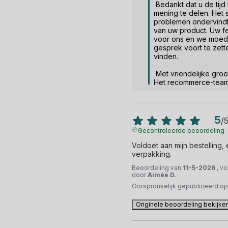
 Bedankt dat u de tijd heeft genomen om uw 
mening te delen. Het sp
problemen ondervindt
van uw product. Uw fe
voor ons en we moedi
gesprek voort te zett
vinden.  

 Met vriendelijke groet.

Het recommerce-tea
5
/
Gecontroleerde beoordeling
Voldoet aan mijn bestelling,
verpakking.
Beoordeling van
11-5-2026
, v
door
Aimée D.
Oorspronkelijk gepubliceerd o
Originele beoordeling bekijke