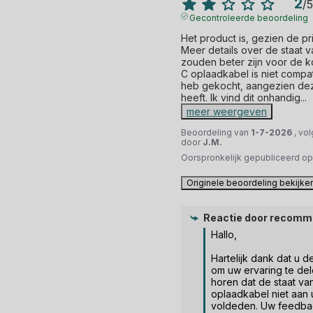
2
/
5
Gecontroleerde beoordeling
Het product is, gezien de pri
Meer details over de staat 
zouden beter zijn voor de 
C oplaadkabel is niet compat
heb gekocht, aangezien de
heeft. Ik vind dit onhandig
...
meer weergeven
Beoordeling van
1-7-2026
, vo
door
J.M.
Oorspronkelijk gepubliceerd o
Originele beoordeling bekijke
Reactie door
recomm
Hallo,

Hartelijk dank dat u d
om uw ervaring te delen
horen dat de staat va
oplaadkabel niet aan 
voldeden. Uw feedbac