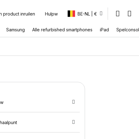
n product inruilen
Hulpw
BE-NL | €
Samsung
Alle refurbished smartphones
iPad
Spelconso
uw
fhaalpunt