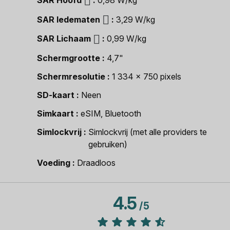
SAR Hoofd
0,98 W/kg
SAR ledematen
3,29 W/kg
SAR Lichaam
0,99 W/kg
Schermgrootte
4,7"
Schermresolutie
1 334 x 750 pixels
SD-kaart
Neen
Simkaart
eSIM, Bluetooth
Simlockvrij
Simlockvrij (met alle providers te
gebruiken)
Voeding
Draadloos
4.5
/
5