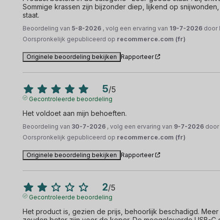
Sommige krassen zijn bijzonder diep, lijkend op snijwonden
staat.
Beoordeling van
5-8-2026
, volg een ervaring van
19-7-2026
door
Oorspronkelijk gepubliceerd op
recommerce.com (fr)
Originele beoordeling bekijken
Rapporteer
5
/
5
Gecontroleerde beoordeling
Het voldoet aan mijn behoeften.
Beoordeling van
30-7-2026
, volg een ervaring van
9-7-2026
doo
Oorspronkelijk gepubliceerd op
recommerce.com (fr)
Originele beoordeling bekijken
Rapporteer
2
/
5
Gecontroleerde beoordeling
Het product is, gezien de prijs, behoorlijk beschadigd. Meer
zouden beter zijn voor de koper. De meegeleverde USB-C opl