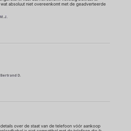
, wat absoluut niet overeenkomt met de geadverteerde 
M.J.
r
Bertrand D.
 details over de staat van de telefoon vóór aankoop 
aadkabel is niet compatibel met de telefoon die ik 