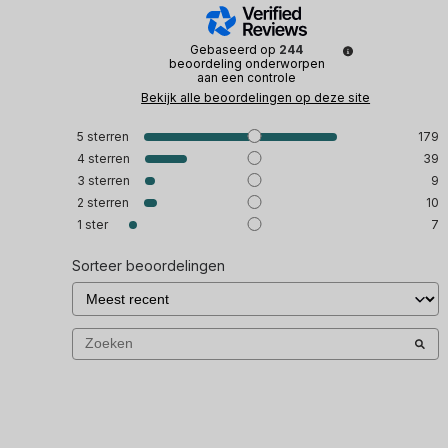
Gebaseerd op
244
beoordeling onderworpen
aan een controle
Bekijk alle beoordelingen op deze site
5
sterren
179
4
sterren
39
3
sterren
9
2
sterren
10
1
ster
7
Sorteer beoordelingen