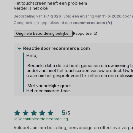
Het touchscreen heeft een probleem 

Verder is het oké
Beoordeling van
1-7-2026
, volg een ervaring van
11-6-2026
door
Oorspronkelijk gepubliceerd op
recommerce.com (fr)
Originele beoordeling bekijken
Rapporteer
Reactie door
recommerce.com
Hallo,  

 Bedankt dat u de tijd heeft genomen om uw mening te delen. Het spijt ons te horen dat u problemen 
ondervindt met het touchscreen van uw product. Uw f
u aan om het gesprek voort te zetten om een oplossing
 Met vriendelijke groet.

Het recommerce-team
5
/
5
Gecontroleerde beoordeling
Voldoet aan mijn bestelling, eenvoudige en effectieve verpa