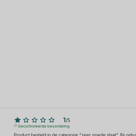
1
/
5
Gecontroleerde beoordeling
Product besteld in de categorie "zeer goede staat". Bij ontvan