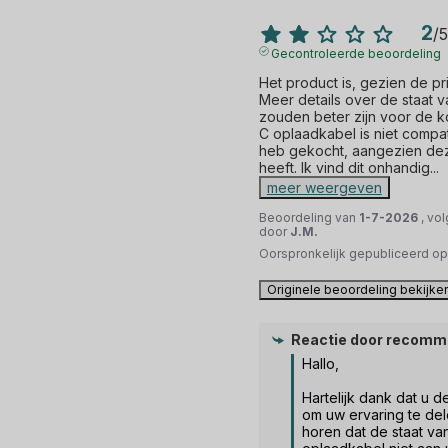
2
/
5
Gecontroleerde beoordeling
Het product is, gezien de pri
Meer details over de staat 
zouden beter zijn voor de 
C oplaadkabel is niet compat
heb gekocht, aangezien de
heeft. Ik vind dit onhandig
...
meer weergeven
Beoordeling van
1-7-2026
, vo
door
J.M.
Oorspronkelijk gepubliceerd o
Originele beoordeling bekijke
Reactie door
recomm
Hallo,

Hartelijk dank dat u d
om uw ervaring te delen
horen dat de staat va