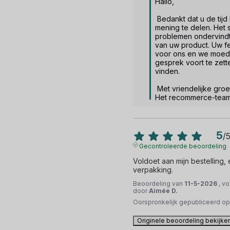
Hallo,  

 Bedankt dat u de tijd heeft genomen om uw 
mening te delen. Het sp
problemen ondervindt
van uw product. Uw fe
voor ons en we moedi
gesprek voort te zett
vinden.  

 Met vriendelijke groet.

Het recommerce-tea
5
/
Gecontroleerde beoordeling
Voldoet aan mijn bestelling,
verpakking.
Beoordeling van
11-5-2026
, v
door
Aimée D.
Oorspronkelijk gepubliceerd o
Originele beoordeling bekijke