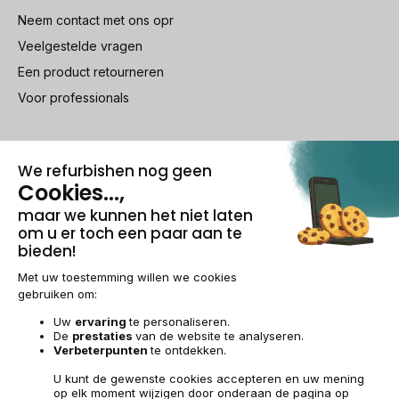
Neem contact met ons opr
Veelgestelde vragen
Een product retourneren
Voor professionals
100% beveiligde betaling
Wettelijke vermeldingen & AG
Beheer van cookies
Algemene verkoopvoorwaarden
Persoonsgegevens
Toegankelijkheid
Sitemap
BE-NL | €