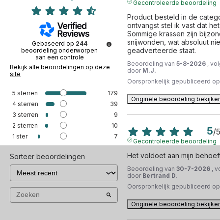
Gecontroleerde beoordeling
Product besteld in de categor
ontvangst stel ik vast dat het
Sommige krassen zijn bijzond
snijwonden, wat absoluut ni
Gebaseerd op
244
geadverteerde staat.
beoordeling onderworpen
aan een controle
Beoordeling van
5-8-2026
, vo
Bekijk alle beoordelingen op deze
door
M.J.
site
Oorspronkelijk gepubliceerd o
5
sterren
179
Originele beoordeling bekijke
4
sterren
39
3
sterren
9
2
sterren
10
5
/
1
ster
7
Gecontroleerde beoordeling
Het voldoet aan mijn behoef
Sorteer beoordelingen
Beoordeling van
30-7-2026
, 
door
Bertrand D.
Oorspronkelijk gepubliceerd o
Originele beoordeling bekijke