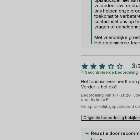
oplaadkabel niet aan 
voldeden. Uw feedbac
ons helpen onze prod
toekomst te verbeteren
contact met ons op t
vragen of opheldering
Met vriendelijke groet.
Het recommerce-tea
3
/
Gecontroleerde beoordeling
Het touchscreen heeft een p
Verder is het oké
Beoordeling van
1-7-2026
, vo
door
Valérie P.
Oorspronkelijk gepubliceerd o
Originele beoordeling bekijke
Reactie door
recomm