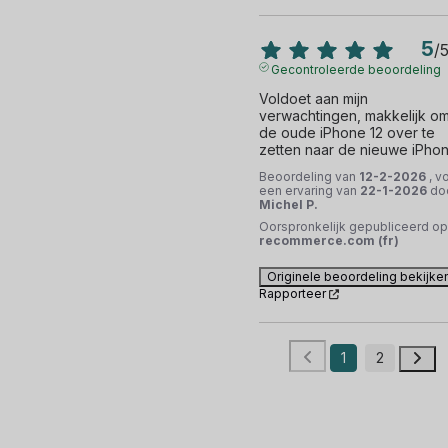
5
/
Gecontroleerde beoordeling
Voldoet aan mijn 
verwachtingen, makkelijk om
de oude iPhone 12 over te 
zetten naar de nieuwe iPhon
Beoordeling van
12-2-2026
, v
een ervaring van
22-1-2026
do
Michel P.
Oorspronkelijk gepubliceerd op
recommerce.com (fr)
Originele beoordeling bekijke
Rapporteer
1
2