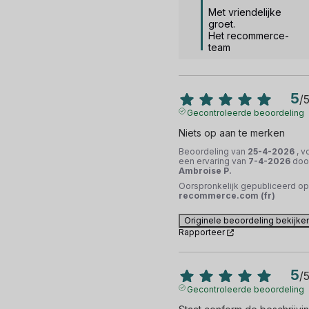
Met vriendelijke 
groet.

Het recommerce-
team
5
/
Gecontroleerde beoordeling
Niets op aan te merken
Beoordeling van
25-4-2026
, v
een ervaring van
7-4-2026
doo
Ambroise P.
Oorspronkelijk gepubliceerd op
recommerce.com (fr)
Originele beoordeling bekijke
Rapporteer
5
/
Gecontroleerde beoordeling