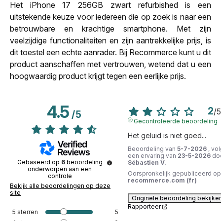
Het iPhone 17 256GB zwart refurbished is een
uitstekende keuze voor iedereen die op zoek is naar een
betrouwbare en krachtige smartphone. Met zijn
veelzijdige functionaliteiten en zijn aantrekkelijke prijs, is
dit toestel een echte aanrader. Bij Recommerce kunt u dit
product aanschaffen met vertrouwen, wetend dat u een
hoogwaardig product krijgt tegen een eerlijke prijs.
4.5
2
/
5
/
5
Gecontroleerde beoordeling
Het geluid is niet goed...
Beoordeling van
5-7-2026
, vo
een ervaring van
23-5-2026
do
Gebaseerd op
6
beoordeling
Sébastien V.
onderworpen aan een
Oorspronkelijk gepubliceerd op
controle
recommerce.com (fr)
Bekijk alle beoordelingen op deze
site
Originele beoordeling bekijke
Rapporteer
5
sterren
5