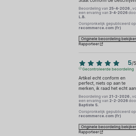
Staat conform de beschrijvi
Beoordeling van
25-4-2026
, v
een ervaring van
3-4-2026
doo
L.B.
Oorspronkelijk gepubliceerd op
recommerce.com (fr)
Originele beoordeling bekijke
Rapporteer
5
/
Gecontroleerde beoordeling
Artikel echt conform en 
perfect, niets op aan te 
merken, ik raad het echt aan
Beoordeling van
21-2-2026
, v
een ervaring van
2-2-2026
doo
Baptiste S.
Oorspronkelijk gepubliceerd op
recommerce.com (fr)
Originele beoordeling bekijke
Rapporteer