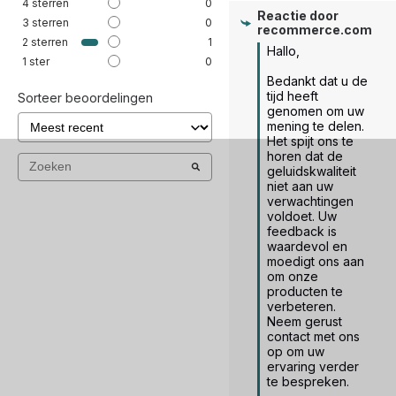
4
sterren
0
Reactie door
3
sterren
0
recommerce.com
2
sterren
1
Hallo,

1
ster
0
Bedankt dat u de 
tijd heeft 
Sorteer beoordelingen
genomen om uw 
mening te delen. 
Het spijt ons te 
horen dat de 
geluidskwaliteit 
niet aan uw 
verwachtingen 
voldoet. Uw 
feedback is 
waardevol en 
moedigt ons aan 
om onze 
producten te 
verbeteren. 
Neem gerust 
contact met ons 
op om uw 
ervaring verder 
te bespreken.
