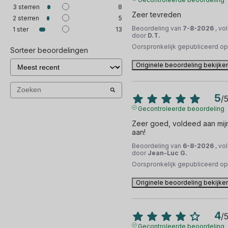
3
sterren
8
Zeer tevreden
2
sterren
5
Beoordeling van
7-8-2026
, vo
1
ster
13
door
D.T.
Oorspronkelijk gepubliceerd o
Sorteer beoordelingen
Originele beoordeling bekijke
5
/
Gecontroleerde beoordeling
Zeer goed, voldeed aan mijn
aan!
Beoordeling van
6-8-2026
, vo
door
Jean-Luc G.
Oorspronkelijk gepubliceerd o
Originele beoordeling bekijke
4
/
Gecontroleerde beoordeling