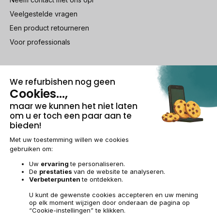
Veelgestelde vragen
Een product retourneren
Voor professionals
100% beveiligde betaling
Wettelijke vermeldingen & AG
Beheer van cookies
Algemene verkoopvoorwaarden
Persoonsgegevens
Toegankelijkheid
Sitemap
BE-NL | €
© 2009-2026 RECOMMERCE - Alle rechten voorbehouden.