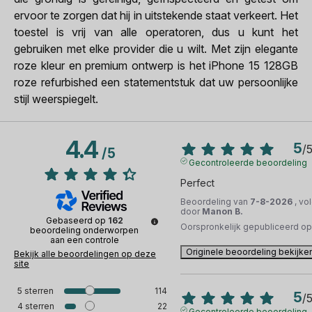
ervoor te zorgen dat hij in uitstekende staat verkeert. Het
toestel is vrij van alle operatoren, dus u kunt het
gebruiken met elke provider die u wilt. Met zijn elegante
roze kleur en premium ontwerp is het iPhone 15 128GB
roze refurbished een statementstuk dat uw persoonlijke
stijl weerspiegelt.
4.4
5
/
/
5
Gecontroleerde beoordeling
Perfect
Beoordeling van
7-8-2026
, vo
door
Manon B.
Gebaseerd op
162
Oorspronkelijk gepubliceerd o
beoordeling onderworpen
aan een controle
Originele beoordeling bekijke
Bekijk alle beoordelingen op deze
site
5
sterren
114
5
/
4
sterren
22
Gecontroleerde beoordeling