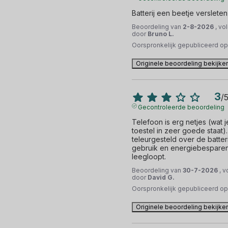
Batterij een beetje versleten
Beoordeling van
2-8-2026
, vo
door
Bruno L.
Oorspronkelijk gepubliceerd o
Originele beoordeling bekijke
3
/
Gecontroleerde beoordeling
Telefoon is erg netjes (wat
toestel in zeer goede staat)
teleurgesteld over de batter
gebruik en energiebesparende
leegloopt.
Beoordeling van
30-7-2026
, 
door
David G.
Oorspronkelijk gepubliceerd o
Originele beoordeling bekijke