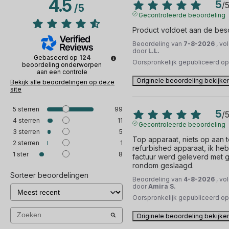
4.5
5
/
/
5
Gecontroleerde beoordeling
Product voldoet aan de besc
Beoordeling van
7-8-2026
, vo
door
L.L.
Gebaseerd op
124
Oorspronkelijk gepubliceerd o
beoordeling onderworpen
aan een controle
Originele beoordeling bekijke
Bekijk alle beoordelingen op deze
site
5
sterren
99
5
/
4
sterren
11
Gecontroleerde beoordeling
3
sterren
5
Top apparaat, niets op aan te
2
sterren
1
refurbished apparaat, ik heb
1
ster
8
factuur werd geleverd met ge
rondom geslaagd.
Sorteer beoordelingen
Beoordeling van
4-8-2026
, vo
door
Amira S.
Oorspronkelijk gepubliceerd o
Originele beoordeling bekijke