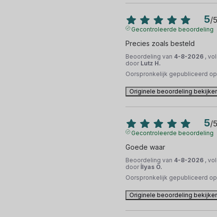
5
/
Gecontroleerde beoordeling
Precies zoals besteld
Beoordeling van
4-8-2026
, vo
door
Lutz H.
Oorspronkelijk gepubliceerd o
Originele beoordeling bekijke
5
/
Gecontroleerde beoordeling
Goede waar
Beoordeling van
4-8-2026
, vo
door
İlyas Ö.
Oorspronkelijk gepubliceerd o
Originele beoordeling bekijke