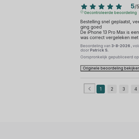
5
/
Gecontroleerde beoordeling
Bestelling snel geplaatst, vee
ging goed 

De iPhone 13 Pro Max is een 
was correct vergeleken met
Beoordeling van
3-8-2026
, vo
door
Patrick S.
Oorspronkelijk gepubliceerd o
Originele beoordeling bekijke
1
2
3
4