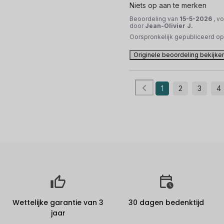
Niets op aan te merken
Beoordeling van
15-5-2026
, v
door
Jean-Olivier J.
Oorspronkelijk gepubliceerd o
Originele beoordeling bekijke
1
2
3
4
Wettelijke garantie van 3
30 dagen bedenktijd
jaar