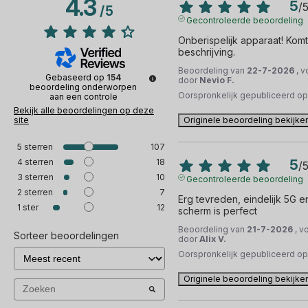
4.3
5
/
/
5
Gecontroleerde beoordeling
Onberispelijk apparaat! Kom
beschrijving.
Beoordeling van
22-7-2026
, 
Gebaseerd op
154
door
Nevio F.
beoordeling onderworpen
Oorspronkelijk gepubliceerd o
aan een controle
Bekijk alle beoordelingen op deze
site
Originele beoordeling bekijke
5
sterren
107
4
sterren
18
5
/
3
sterren
10
Gecontroleerde beoordeling
2
sterren
7
Erg tevreden, eindelijk 5G en
1
ster
12
scherm is perfect
Beoordeling van
21-7-2026
, v
Sorteer beoordelingen
door
Alix V.
Oorspronkelijk gepubliceerd o
Originele beoordeling bekijke