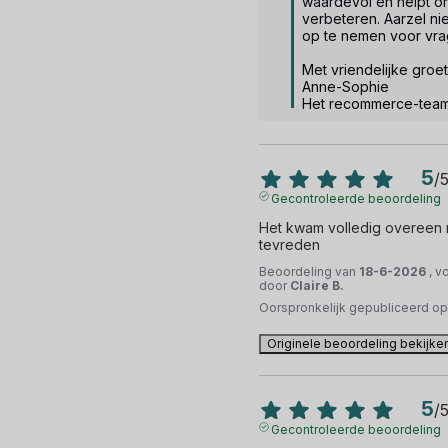
waardevol en helpt o
verbeteren. Aarzel nie
op te nemen voor vrag
Met vriendelijke groet.
Anne-Sophie

Het recommerce-tea
5
/
Gecontroleerde beoordeling
Het kwam volledig overeen me
tevreden
Beoordeling van
18-6-2026
, v
door
Claire B.
Oorspronkelijk gepubliceerd o
Originele beoordeling bekijke
5
/
Gecontroleerde beoordeling