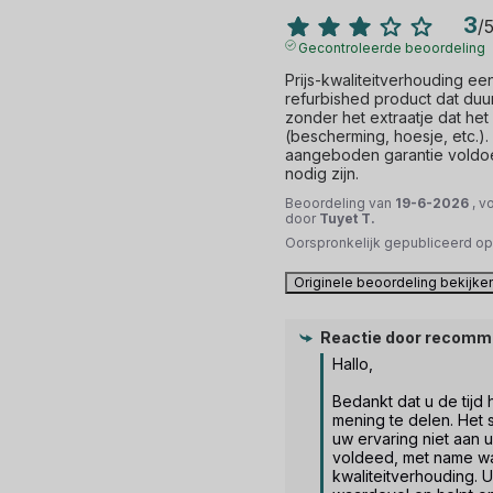
3
/
Gecontroleerde beoordeling
Prijs-kwaliteitverhouding een
refurbished product dat duur
zonder het extraatje dat het
(bescherming, hoesje, etc.).
aangeboden garantie voldoet
nodig zijn.
Beoordeling van
19-6-2026
, v
door
Tuyet T.
Oorspronkelijk gepubliceerd o
Originele beoordeling bekijke
Reactie door
recomm
Hallo,

Bedankt dat u de tijd
mening te delen. Het s
uw ervaring niet aan 
voldeed, met name wat
kwaliteitverhouding. 