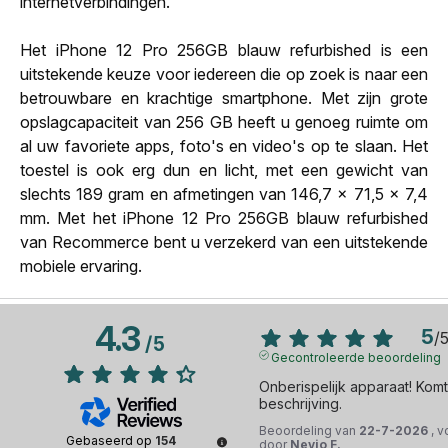
internetverbindingen.
Het iPhone 12 Pro 256GB blauw refurbished is een
uitstekende keuze voor iedereen die op zoek is naar een
betrouwbare en krachtige smartphone. Met zijn grote
opslagcapaciteit van 256 GB heeft u genoeg ruimte om
al uw favoriete apps, foto's en video's op te slaan. Het
toestel is ook erg dun en licht, met een gewicht van
slechts 189 gram en afmetingen van 146,7 x 71,5 x 7,4
mm. Met het iPhone 12 Pro 256GB blauw refurbished
van Recommerce bent u verzekerd van een uitstekende
mobiele ervaring.
4.3
5
/
/
5
Gecontroleerde beoordeling
Onberispelijk apparaat! Kom
beschrijving.
Beoordeling van
22-7-2026
, 
Gebaseerd op
154
door
Nevio F.