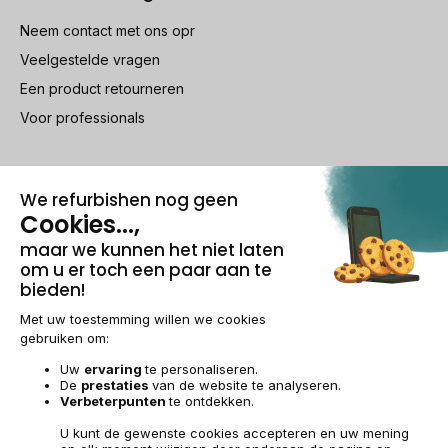
Neem contact met ons opr
Veelgestelde vragen
Een product retourneren
Voor professionals
100% beveiligde betaling
Wettelijke vermeldingen & AG
Beheer van cookies
Algemene verkoopvoorwaarden
Persoonsgegevens
Toegankelijkheid
Sitemap
BE-NL | €