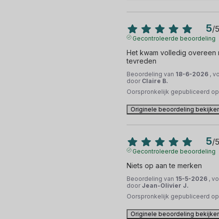
5
/
Gecontroleerde beoordeling
Het kwam volledig overeen me
tevreden
Beoordeling van
18-6-2026
, v
door
Claire B.
Oorspronkelijk gepubliceerd o
Originele beoordeling bekijke
5
/
Gecontroleerde beoordeling
Niets op aan te merken
Beoordeling van
15-5-2026
, v
door
Jean-Olivier J.
Oorspronkelijk gepubliceerd o
Originele beoordeling bekijke