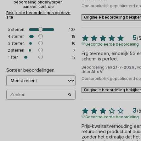
beoordeling onderworpen
Oorspronkelijk gepubliceerd o
aan een controle
Bekijk alle beoordelingen op deze
site
Originele beoordeling bekijke
5
sterren
107
4
sterren
18
5
/
3
sterren
10
Gecontroleerde beoordeling
2
sterren
7
Erg tevreden, eindelijk 5G en
1
ster
12
scherm is perfect
Beoordeling van
21-7-2026
, v
Sorteer beoordelingen
door
Alix V.
Oorspronkelijk gepubliceerd o
Originele beoordeling bekijke
3
/
Gecontroleerde beoordeling
Prijs-kwaliteitverhouding een
refurbished product dat duur
zonder het extraatje dat het