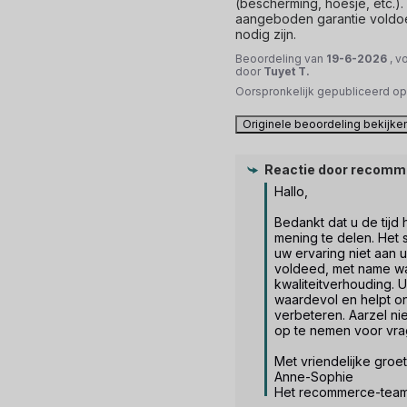
(bescherming, hoesje, etc.).
aangeboden garantie voldoet
nodig zijn.
Beoordeling van
19-6-2026
, v
door
Tuyet T.
Oorspronkelijk gepubliceerd o
Originele beoordeling bekijke
Reactie door
recomm
Hallo,

Bedankt dat u de tijd
mening te delen. Het s
uw ervaring niet aan 
voldeed, met name wat
kwaliteitverhouding. 
waardevol en helpt o
verbeteren. Aarzel nie
op te nemen voor vrag
Met vriendelijke groet.
Anne-Sophie

Het recommerce-tea