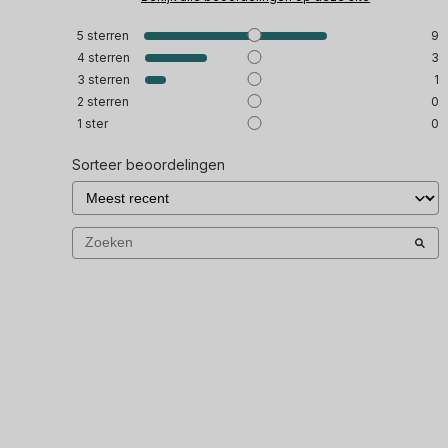
5
sterren
9
4
sterren
3
3
sterren
1
2
sterren
0
1
ster
0
Sorteer beoordelingen