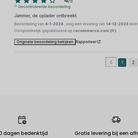
4
/
5
Gecontroleerde beoordeling
Jammer, de oplader ontbreekt.
Beoordeling van
4-1-2024
, volg een ervaring van
14-12-2023
doo
Oorspronkelijk gepubliceerd op
recommerce.com (fr)
Originele beoordeling bekijken
Rapporteer
1
2
0 dagen bedenktijd
Gratis levering bij een a