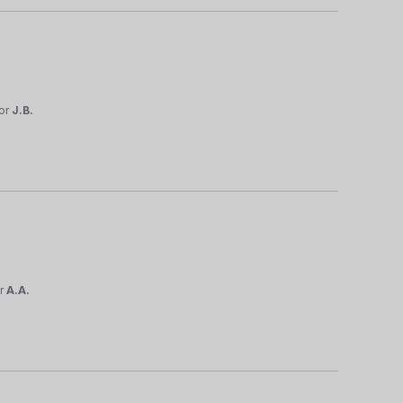
or
J.B.
r
A.A.