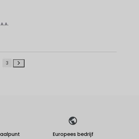
r
A.A.
3
fhaalpunt
Europees bedrijf