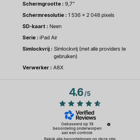
Schermgrootte
9,7"
Schermresolutie
1 536 x 2 048 pixels
SD-kaart
Neen
Serie
iPad Air
Simlockvrij
Simlockvrij (met alle providers te
gebruiken)
Verwerker
A8X
4.6
/
5
Gebaseerd op
13
beoordeling onderworpen
aan een controle
Bekijk alle beoordelingen op deze site