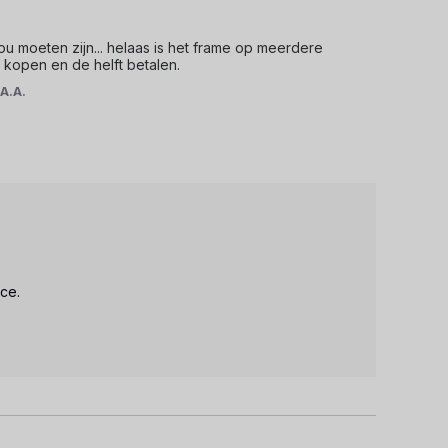
u moeten zijn... helaas is het frame op meerdere 
 kopen en de helft betalen.
r
A.A.
ce.
