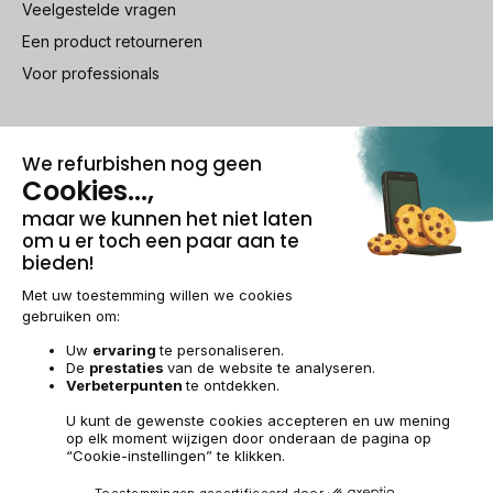
Veelgestelde vragen
Een product retourneren
Voor professionals
100% beveiligde betaling
Wettelijke vermeldingen & AG
Beheer van cookies
Algemene verkoopvoorwaarden
Persoonsgegevens
Toegankelijkheid
Sitemap
BE-NL | €
© 2009-2026 RECOMMERCE - Alle rechten voorbehouden.