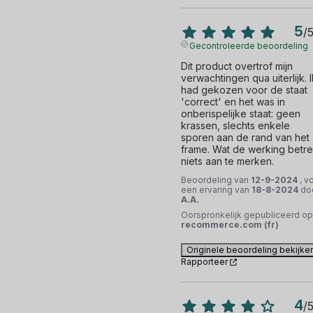
5
/
Gecontroleerde beoordeling
Dit product overtrof mijn 
verwachtingen qua uiterlijk. Ik
had gekozen voor de staat 
'correct' en het was in 
onberispelijke staat: geen 
krassen, slechts enkele 
sporen aan de rand van het 
frame. Wat de werking betreft
niets aan te merken.
Beoordeling van
12-9-2024
, v
een ervaring van
18-8-2024
do
A.A.
Oorspronkelijk gepubliceerd op
recommerce.com (fr)
Originele beoordeling bekijke
Rapporteer
4
/