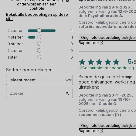
onderworpen aan een
Beoordeling van
28-6-2026
,
controle
volg een ervaring van
12-6-20
Bekijk alle beoordelingen op deze
door
Psychotherapie A.
site
Oorspronkelijk gepubliceerd op
refurbished.vodafone.de (de)
5
sterren
4
4
sterren
1
Originele beoordeling bekijke
Rapporteer
3
sterren
0
2
sterren
0
1
ster
0
5
/
Gecontroleerde beoordeling
Sorteer beoordelingen
Binnen de gestelde termijn 
goed ontvangen, werkt nog 
uitstekend.
Beoordeling van
20-11-2025
,
volg een ervaring van
19-10-
2025
door
Claude G.
Oorspronkelijk gepubliceerd op
recommerce.com (fr)
Originele beoordeling bekijke
Rapporteer