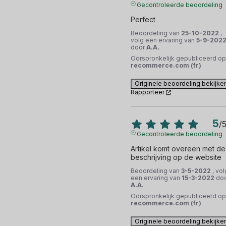
Gecontroleerde beoordeling
Perfect
Beoordeling van
25-10-2022
,
volg een ervaring van
5-9-202
door
A.A.
Oorspronkelijk gepubliceerd op
recommerce.com (fr)
Originele beoordeling bekijke
Rapporteer
5
/
Gecontroleerde beoordeling
Artikel komt overeen met de 
beschrijving op de website
Beoordeling van
3-5-2022
, vol
een ervaring van
15-3-2022
do
A.A.
Oorspronkelijk gepubliceerd op
recommerce.com (fr)
Originele beoordeling bekijke