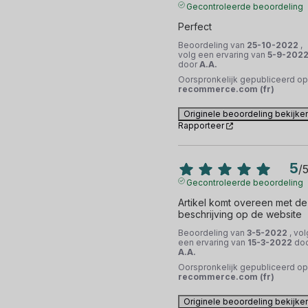
Gecontroleerde beoordeling
Perfect
Beoordeling van
25-10-2022
,
volg een ervaring van
5-9-202
door
A.A.
Oorspronkelijk gepubliceerd op
recommerce.com (fr)
Originele beoordeling bekijke
Rapporteer
5
/
Gecontroleerde beoordeling
Artikel komt overeen met de 
beschrijving op de website
Beoordeling van
3-5-2022
, vol
een ervaring van
15-3-2022
do
A.A.
Oorspronkelijk gepubliceerd op
recommerce.com (fr)
Originele beoordeling bekijke