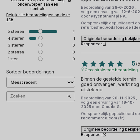
onderworpen aan een
Beoordeling van
28-6-2026
,
controle
volg een ervaring van
12-6-20
Bekijk alle beoordelingen op deze
door
Psychotherapie A.
site
Oorspronkelijk gepubliceerd op
refurbished.vodafone.de (de)
5
sterren
4
4
sterren
1
Originele beoordeling bekijke
Rapporteer
3
sterren
0
2
sterren
0
1
ster
0
5
/
Gecontroleerde beoordeling
Sorteer beoordelingen
Binnen de gestelde termijn 
goed ontvangen, werkt nog 
uitstekend.
Beoordeling van
20-11-2025
,
volg een ervaring van
19-10-
2025
door
Claude G.
Oorspronkelijk gepubliceerd op
recommerce.com (fr)
Originele beoordeling bekijke
Rapporteer