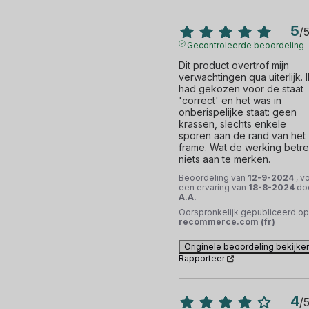
5
/
Gecontroleerde beoordeling
Dit product overtrof mijn 
verwachtingen qua uiterlijk. Ik
had gekozen voor de staat 
'correct' en het was in 
onberispelijke staat: geen 
krassen, slechts enkele 
sporen aan de rand van het 
frame. Wat de werking betreft
niets aan te merken.
Beoordeling van
12-9-2024
, v
een ervaring van
18-8-2024
do
A.A.
Oorspronkelijk gepubliceerd op
recommerce.com (fr)
Originele beoordeling bekijke
Rapporteer
4
/