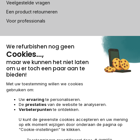
Veelgestelde vragen
Een product retourneren
Voor professionals
100% beveiligde betaling
Wettelijke vermeldingen & AG
Beheer van cookies
Algemene verkoopvoorwaarden
Persoonsgegevens
Toegankelijkheid
Sitemap
BE-NL | €
© 2009-2026 RECOMMERCE - Alle rechten voorbehouden.