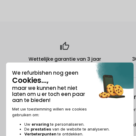
Wettelijke garantie van 3 jaar
3
Over ons
Refurbishi
Wie is Recommerce®?
Hoe Recommerc
refurbished?
Sponsorship
De Refurbished
Dit wordt over ons gezegd
Recommerce Group