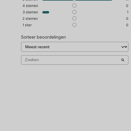
4
sterren
0
3
sterren
1
2
sterren
0
1
ster
0
Sorteer beoordelingen