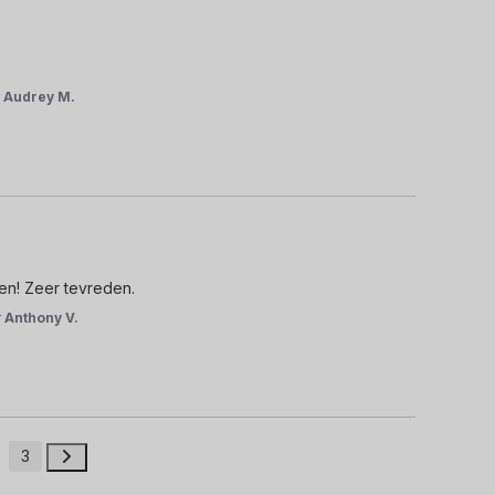
r
Audrey M.
n! Zeer tevreden.
r
Anthony V.
3