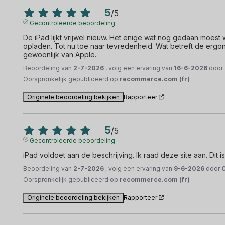
5
/
5
Gecontroleerde beoordeling
De iPad lijkt vrijwel nieuw. Het enige wat nog gedaan moest 
opladen. Tot nu toe naar tevredenheid. Wat betreft de ergono
gewoonlijk van Apple.
Beoordeling van
2-7-2026
, volg een ervaring van
16-6-2026
door
Oorspronkelijk gepubliceerd op
recommerce.com (fr)
Originele beoordeling bekijken
Rapporteer
5
/
5
Gecontroleerde beoordeling
iPad voldoet aan de beschrijving. Ik raad deze site aan. Dit i
Beoordeling van
2-7-2026
, volg een ervaring van
9-6-2026
door
O
Oorspronkelijk gepubliceerd op
recommerce.com (fr)
Originele beoordeling bekijken
Rapporteer