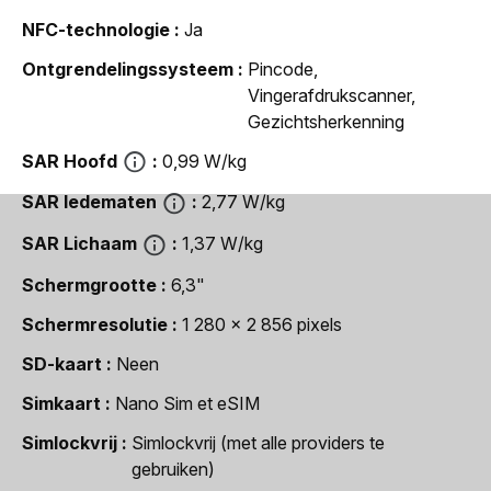
NFC-technologie
Ja
Ontgrendelingssysteem
Pincode,
Vingerafdrukscanner,
Gezichtsherkenning
SAR Hoofd
0,99 W/kg
SAR ledematen
2,77 W/kg
SAR Lichaam
1,37 W/kg
Schermgrootte
6,3"
Schermresolutie
1 280 x 2 856 pixels
SD-kaart
Neen
Simkaart
Nano Sim et eSIM
Simlockvrij
Simlockvrij (met alle providers te
gebruiken)