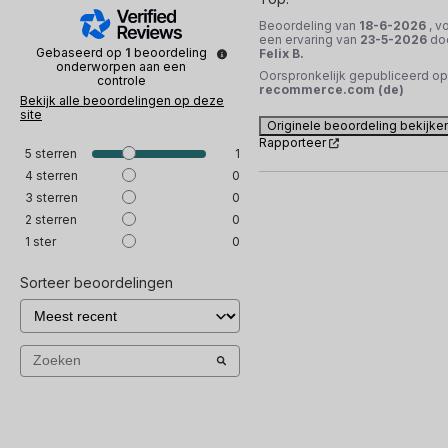
Beoordeling van
18-6-2026
, v
een ervaring van
23-5-2026
do
Gebaseerd op
1
beoordeling
Felix B.
onderworpen aan een
Oorspronkelijk gepubliceerd op
controle
recommerce.com (de)
Bekijk alle beoordelingen op deze
site
Originele beoordeling bekijke
Rapporteer
5
sterren
1
4
sterren
0
3
sterren
0
2
sterren
0
1
ster
0
Sorteer beoordelingen