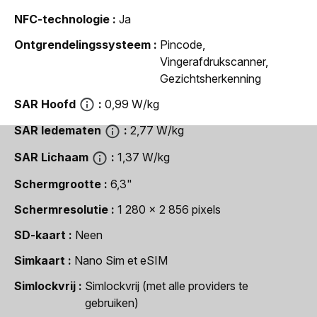
NFC-technologie
Ja
Ontgrendelingssysteem
Pincode,
Vingerafdrukscanner,
Gezichtsherkenning
SAR Hoofd
0,99 W/kg
SAR ledematen
2,77 W/kg
SAR Lichaam
1,37 W/kg
Schermgrootte
6,3"
Schermresolutie
1 280 x 2 856 pixels
SD-kaart
Neen
Simkaart
Nano Sim et eSIM
Simlockvrij
Simlockvrij (met alle providers te
gebruiken)