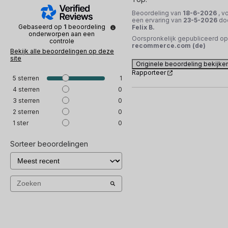
Beoordeling van
18-6-2026
, v
een ervaring van
23-5-2026
do
Gebaseerd op
1
beoordeling
Felix B.
onderworpen aan een
Oorspronkelijk gepubliceerd op
controle
recommerce.com (de)
Bekijk alle beoordelingen op deze
site
Originele beoordeling bekijke
Rapporteer
5
sterren
1
4
sterren
0
3
sterren
0
2
sterren
0
1
ster
0
Sorteer beoordelingen