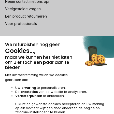
Neem contact met ons opr
Veelgestelde vragen
Een product retourneren
Voor professionals
100% beveiligde betaling
Wettelijke vermeldingen & AG
Beheer van cookies
Algemene verkoopvoorwaarden
Persoonsgegevens
Toegankelijkheid
Sitemap
BE-NL | €
© 2009-2026 RECOMMERCE - Alle rechten voorbehouden.