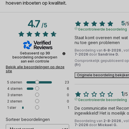
hoeven inboeten op kwaliteit.
4.7
5
/
/
5
Gecontroleerde beoordeling
Staat komt overeen met wat 
nu toe geen problemen
Beoordeling van
6-8-2026
, vo
Gebaseerd op
30
7-2026
door
Sandrine D.
beoordeling onderworpen
Oorspronkelijk gepubliceerd o
aan een controle
(fr)
Bekijk alle beoordelingen op deze
site
Originele beoordeling bekijke
5
sterren
23
4
sterren
6
1
/
5
3
sterren
0
Gecontroleerde beoordeling
2
sterren
0
1
ster
1
De communicatie met Recomm
ingewikkeld! Het is moeilijk 
Sorteer beoordelingen
Beoordeling van
2-8-2026
, vo
7-2026
door
Mickael G.