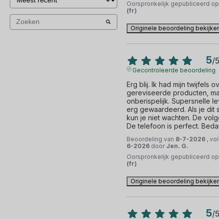
Oorspronkelijk gepubliceerd o
(fr)
Originele beoordeling bekijke
5
/
Gecontroleerde beoordeling
Erg blij. Ik had mijn twijfels ov
gereviseerde producten, maar
onberispelijk. Supersnelle le
erg gewaardeerd. Als je dit 
kun je niet wachten. De vol
De telefoon is perfect. Beda
Beoordeling van
8-7-2026
, vo
6-2026
door
Jen. G.
Oorspronkelijk gepubliceerd o
(fr)
Originele beoordeling bekijke
5
/