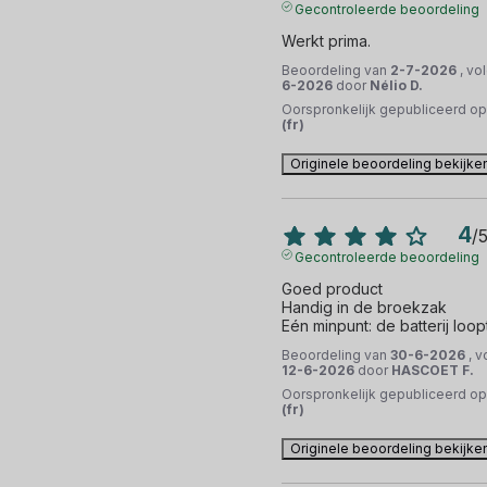
Gecontroleerde beoordeling
Werkt prima.
Beoordeling van
2-7-2026
, vo
6-2026
door
Nélio D.
Oorspronkelijk gepubliceerd o
(fr)
Originele beoordeling bekijke
4
/
Gecontroleerde beoordeling
Goed product

Handig in de broekzak

Eén minpunt: de batterij loopt
Beoordeling van
30-6-2026
, 
12-6-2026
door
HASCOET F.
Oorspronkelijk gepubliceerd o
(fr)
Originele beoordeling bekijke