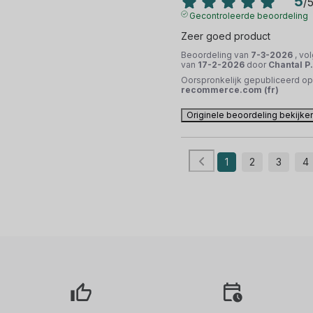
5
/
Gecontroleerde beoordeling
Zeer goed product
Beoordeling van
7-3-2026
, vo
van
17-2-2026
door
Chantal P.
Oorspronkelijk gepubliceerd op
recommerce.com (fr)
Originele beoordeling bekijke
1
2
3
4