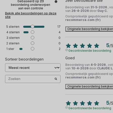
zeer betrouwbare site
Gebaseerd op
23
beoordeling onderworpen
Beoordeling van
31-5-2026
, v
aan een controle
van
26-4-2026
door
Guy C.
Bekijk alle beoordelingen op deze
Oorspronkelijk gepubliceerd op
site
recommerce.com (fr)
5
sterren
17
Originele beoordeling bekijke
4
sterren
4
3
sterren
0
2
sterren
0
5
/
1
ster
2
Gecontroleerde beoordeling
Goed
Sorteer beoordelingen
Beoordeling van
4-5-2026
, vo
van
10-4-2026
door
CLAUDE L
Oorspronkelijk gepubliceerd op
recommerce.com (fr)
Originele beoordeling bekijke
5
/
Gecontroleerde beoordeling