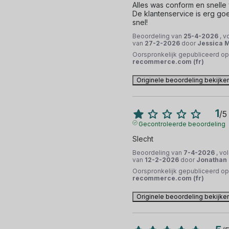
Alles was conform en snelle 
De klantenservice is erg go
snel!
Beoordeling van
25-4-2026
, v
van
27-2-2026
door
Jessica M
Oorspronkelijk gepubliceerd op
recommerce.com (fr)
Originele beoordeling bekijke
1
/
5
Gecontroleerde beoordeling
Slecht
Beoordeling van
7-4-2026
, vo
van
12-2-2026
door
Jonathan 
Oorspronkelijk gepubliceerd op
recommerce.com (fr)
Originele beoordeling bekijke