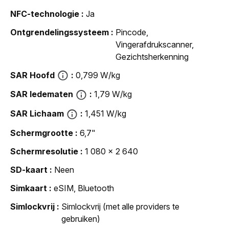
NFC-technologie
Ja
Ontgrendelingssysteem
Pincode,
Vingerafdrukscanner,
Gezichtsherkenning
SAR Hoofd
0,799 W/kg
SAR ledematen
1,79 W/kg
SAR Lichaam
1,451 W/kg
Schermgrootte
6,7"
Schermresolutie
1 080 x 2 640
SD-kaart
Neen
Simkaart
eSIM, Bluetooth
Simlockvrij
Simlockvrij (met alle providers te
gebruiken)