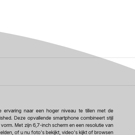
rvaring naar een hoger niveau te tillen met de
shed. Deze opvallende smartphone combineert stijl
e vorm. Met zijn 6,7-inch scherm en een resolutie van
lden, of u nu foto's bekijkt, video's kijkt of browsen