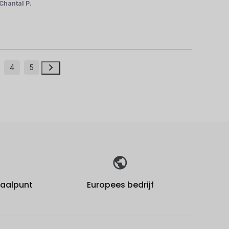
Chantal P.
4
5
fhaalpunt
Europees bedrijf