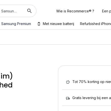
Wie is Recommerce® ?
Een p
Samsung Premium
Met nieuwe batterij
Refurbished iPhon
sim)
Tot 70% korting op ni
shed
Gratis levering bij een 