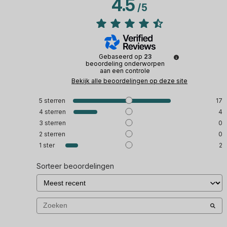
4.5
/
5
Gebaseerd op
23
beoordeling onderworpen
aan een controle
Bekijk alle beoordelingen op deze site
5
sterren
17
4
sterren
4
3
sterren
0
2
sterren
0
1
ster
2
Sorteer beoordelingen