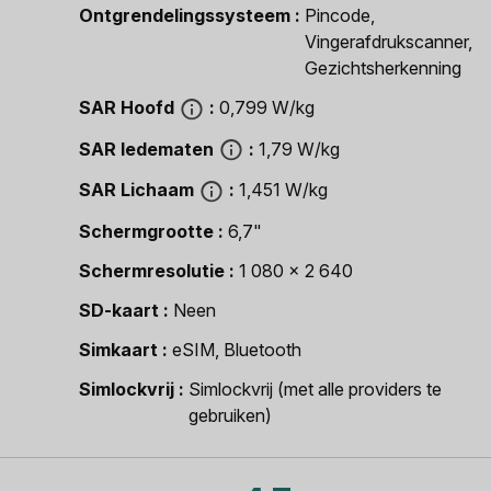
Ontgrendelingssysteem
Pincode,
Vingerafdrukscanner,
Gezichtsherkenning
SAR Hoofd
0,799 W/kg
SAR ledematen
1,79 W/kg
SAR Lichaam
1,451 W/kg
Schermgrootte
6,7"
Schermresolutie
1 080 x 2 640
SD-kaart
Neen
Simkaart
eSIM, Bluetooth
Simlockvrij
Simlockvrij (met alle providers te
gebruiken)