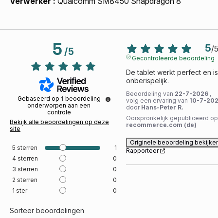
Verwerker
Qualcomm SM8450 Snapdragon 8
5
5
/
/
5
Gecontroleerde beoordeling
De tablet werkt perfect en is 
onberispelijk.
Beoordeling van
22-7-2026
,
Gebaseerd op
1
beoordeling
volg een ervaring van
10-7-20
onderworpen aan een
door
Hans-Peter R.
controle
Oorspronkelijk gepubliceerd op
Bekijk alle beoordelingen op deze
recommerce.com (de)
site
Originele beoordeling bekijke
5
sterren
1
Rapporteer
4
sterren
0
3
sterren
0
2
sterren
0
1
ster
0
Sorteer beoordelingen