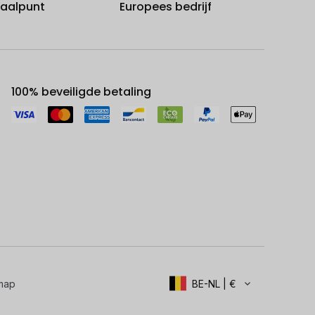
fhaalpunt
Europees bedrijf
100% beveiligde betaling
map
BE-NL | €