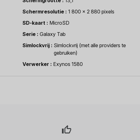
Schermgrootte
13,1"
Schermresolutie
1 800 x 2 880 pixels
SD-kaart
MicroSD
Serie
Galaxy Tab
Simlockvrij
Simlockvrij (met alle providers te
gebruiken)
Verwerker
Exynos 1580