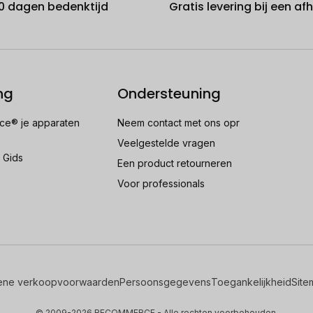
0 dagen bedenktijd
Gratis levering bij een a
ng
Ondersteuning
e® je apparaten
Neem contact met ons opr
Veelgestelde vragen
 Gids
Een product retourneren
Voor professionals
ene verkoopvoorwaarden
Persoonsgegevens
Toegankelijkheid
Site
© 2009-2026 RECOMMERCE - Alle rechten voorbehouden.