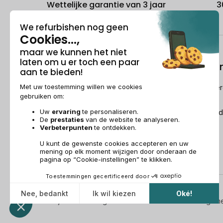
Wettelijke garantie van 3 jaar
3
Over ons
Refurbishi
Wie is Recommerce®?
Hoe Recommerc
refurbished?
Sponsorship
De Refurbished
Dit wordt over ons gezegd
Recommerce Group
Aanwerving
Wettelijke vermeldingen & AG
Beheer van cookies
Algem