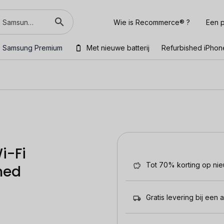
Wie is Recommerce® ?
Een p
Samsung Premium
Met nieuwe batterij
Refurbished iPhon
i-Fi
Tot 70% korting op ni
hed
Gratis levering bij een 