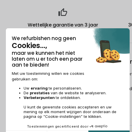
Wettelijke garantie van 3 jaar
3
Over ons
Refurbishi
Wie is Recommerce®?
Hoe Recommerc
refurbished?
Sponsorship
De Refurbished
Dit wordt over ons gezegd
Recommerce Group
Aanwerving