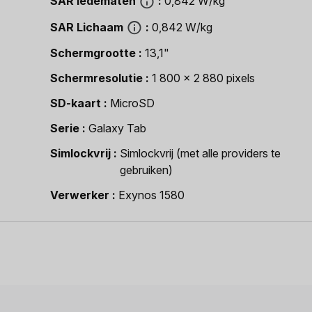
SAR ledematen
0,842 W/kg
SAR Lichaam
0,842 W/kg
Schermgrootte
13,1"
Schermresolutie
1 800 x 2 880 pixels
SD-kaart
MicroSD
Serie
Galaxy Tab
Simlockvrij
Simlockvrij (met alle providers te
gebruiken)
Verwerker
Exynos 1580