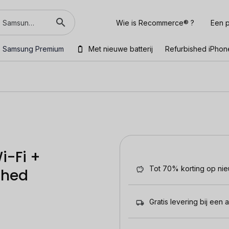
Wie is Recommerce® ?
Een p
Samsung Premium
Met nieuwe batterij
Refurbished iPhon
i-Fi +
Tot 70% korting op ni
shed
Gratis levering bij een 