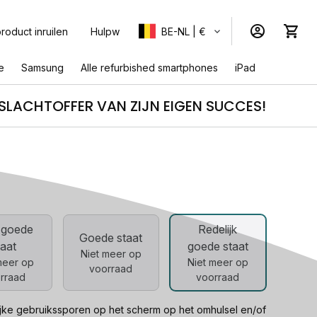
roduct inruilen
Hulpw
BE-NL | €
e
Samsung
Alle refurbished smartphones
iPad
SLACHTOFFER VAN ZIJN EIGEN SUCCES!
h
w
g
 goede
Redelijk
Goede staat
taat
goede staat
Niet meer op
meer op
Niet meer op
voorraad
rraad
voorraad
ijke gebruikssporen op het scherm op het omhulsel en/of