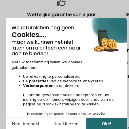
Wettelijke garantie van 3 jaar
3
Over ons
Refurbishi
Wie is Recommerce®?
Hoe Recommerc
refurbished?
Sponsorship
De Refurbished
Dit wordt over ons gezegd
Recommerce Group
Aanwerving
Wettelijke vermeldingen & AG
Beheer van cookies
Algem