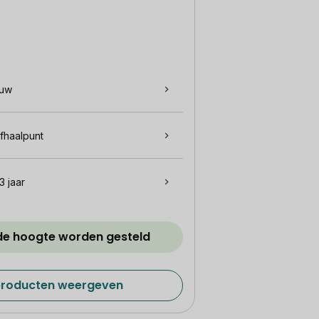
euw
afhaalpunt
3 jaar
 de hoogte worden gesteld
 producten weergeven