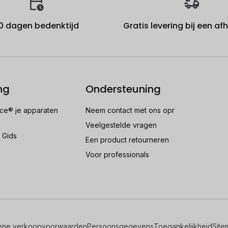
0 dagen bedenktijd
Gratis levering bij een a
ng
Ondersteuning
e® je apparaten
Neem contact met ons opr
Veelgestelde vragen
 Gids
Een product retourneren
Voor professionals
ene verkoopvoorwaarden
Persoonsgegevens
Toegankelijkheid
Site