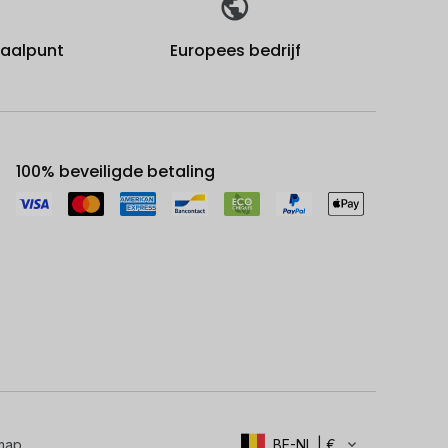
fhaalpunt
Europees bedrijf
100% beveiligde betaling
map
BE-NL | €