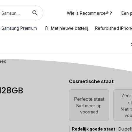
Wie is Recommerce® ?
Een p
Samsung Premium
Met nieuwe batterij
Refurbished iPhon
hed
Cosmetische staat
 128GB
Zeer
Perfecte staat
s
Niet meer op
Niet 
voorraad
voo
Redelijk goede staat
:
Duidel