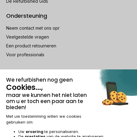
De Refurbished Gids
Ondersteuning
Neem contact met ons opr
Veelgestelde vragen
Een product retourneren
Voor professionals
100% beveiligde betaling
Wettelijke vermeldingen & AG
Beheer van cookies
Algemene verkoopvoorwaarden
Persoonsgegevens
Toegankelijkheid
Sitemap