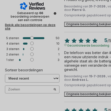
Beoordeling van
31-7-2026
, v
door
Pierre G.
Gebaseerd op
66
Oorspronkelijk gepubliceerd o
beoordeling onderworpen
aan een controle
Originele beoordeling bekijke
Bekijk alle beoordelingen op deze
site
5
sterren
50
5
/
4
sterren
10
Gecontroleerde beoordeling
3
sterren
2
De telefoon was beter dan i
2
sterren
1
een nieuw uitziende indruk -
1
ster
3
algehele staat als de batteri
vanwege een veranderde men
gewicht.
Sorteer beoordelingen
Beoordeling van
15-7-2026
, v
door
Andreas L.
Oorspronkelijk gepubliceerd o
Originele beoordeling bekijke
5
/