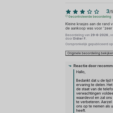
3
/
Gecontroleerde beoordeling
Kleine krasjes aan de rand v
de aankoop was voor 'zeer 
Beoordeling van
29-6-2026
, 
door
Didier F.
Oorspronkelijk gepubliceerd o
Originele beoordeling bekijke
Reactie door
recomm
Hallo, 

Bedankt dat u de tijd
ervaring te delen. Het 
de staat van de telefo
verwachtingen voldee
waardevol en zal ons 
te verbeteren. Aarzel 
ons op te nemen als u
heeft.
