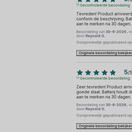
Gecontroleerde beoordeling
Tevreden! Product arriveerde
conform de beschrijving. Batt
aan te merken na 30 dagen.
Beoordeling van
30-6-2026
, 
door
Reynald G.
Oorspronkelijk gepubliceerd o
Originele beoordeling bekijke
5
/
Gecontroleerde beoordeling
Zeer tevreden! Product arriv
goede staat. Batterij houdt d
aan te merken na 30 dagen.
Beoordeling van
30-6-2026
, 
door
Reynald G.
Oorspronkelijk gepubliceerd o
Originele beoordeling bekijke