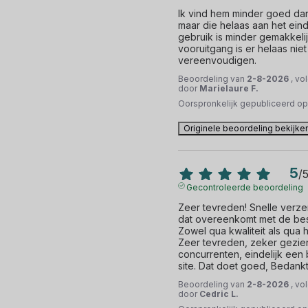
Ik vind hem minder goed dan
maar die helaas aan het einde 
gebruik is minder gemakkelij
vooruitgang is er helaas niet
vereenvoudigen.
Beoordeling van
2-8-2026
, vo
door
Marielaure F.
Oorspronkelijk gepubliceerd o
Originele beoordeling bekijke
5
/
Gecontroleerde beoordeling
Zeer tevreden! Snelle verze
dat overeenkomt met de besc
Zowel qua kwaliteit als qua 
Zeer tevreden, zeker gezien
concurrenten, eindelijk een
site. Dat doet goed, Bedankt
Beoordeling van
2-8-2026
, vo
door
Cedric L.