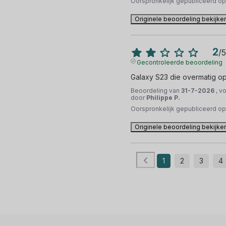
Oorspronkelijk gepubliceerd o
Originele beoordeling bekijke
2
/
5
Gecontroleerde beoordeling
Galaxy S23 die overmatig o
Beoordeling van
31-7-2026
, v
door
Philippe P.
Oorspronkelijk gepubliceerd o
Originele beoordeling bekijke
1
2
3
4