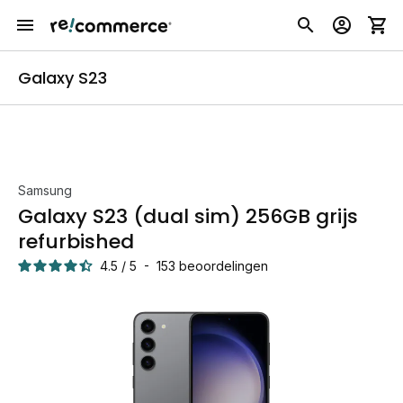
Galaxy S23
Samsung
Galaxy S23 (dual sim) 256GB grijs
refurbished
4.5
/
5
-
153
beoordelingen