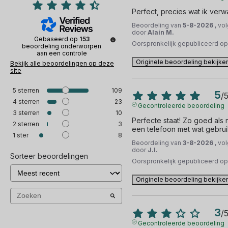
Perfect, precies wat ik verw
Beoordeling van
5-8-2026
, vo
door
Alain M.
Gebaseerd op
153
Oorspronkelijk gepubliceerd o
beoordeling onderworpen
aan een controle
Originele beoordeling bekijke
Bekijk alle beoordelingen op deze
site
5
sterren
109
5
/
4
sterren
23
Gecontroleerde beoordeling
3
sterren
10
Perfecte staat! Zo goed als ni
2
sterren
3
een telefoon met wat gebru
1
ster
8
Beoordeling van
3-8-2026
, vo
door
J.I.
Sorteer beoordelingen
Oorspronkelijk gepubliceerd o
Originele beoordeling bekijke
3
/
Gecontroleerde beoordeling