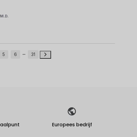
r
M.D.
5
6
31
fhaalpunt
Europees bedrijf