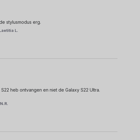
de stylusmodus erg.
Laetitia L.
 S22 heb ontvangen en niet de Galaxy S22 Ultra.

r
N.R.