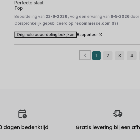
Perfecte staat 

Top
Beoordeling van
22-6-2026
, volg een ervaring van
8-5-2026
doo
Oorspronkelijk gepubliceerd op
recommerce.com (fr)
Originele beoordeling bekijken
Rapporteer
1
2
3
4
0 dagen bedenktijd
Gratis levering bij een a