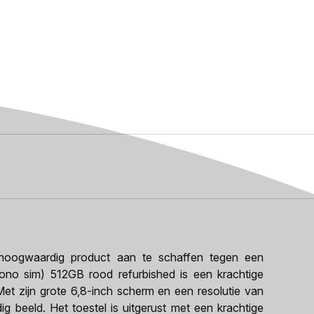
oogwaardig product aan te schaffen tegen een
mono sim) 512GB rood refurbished is een krachtige
et zijn grote 6,8-inch scherm en een resolutie van
g beeld. Het toestel is uitgerust met een krachtige