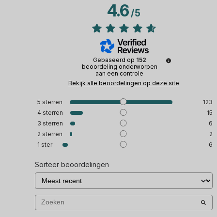
4.6
/
5
Gebaseerd op
152
beoordeling onderworpen
aan een controle
Bekijk alle beoordelingen op deze site
5
sterren
123
4
sterren
15
3
sterren
6
2
sterren
2
1
ster
6
Sorteer beoordelingen