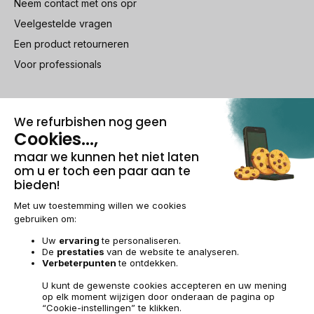
Neem contact met ons opr
Veelgestelde vragen
Een product retourneren
Voor professionals
100% beveiligde betaling
Wettelijke vermeldingen & AG
Beheer van cookies
Algemene verkoopvoorwaarden
Persoonsgegevens
Toegankelijkheid
Sitemap
BE-NL | €
© 2009-2026 RECOMMERCE - Alle rechten voorbehouden.