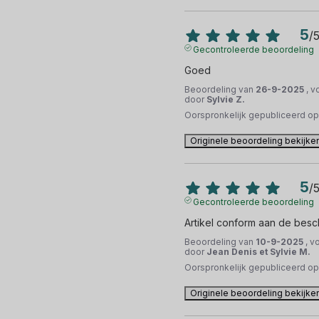
5
/
Gecontroleerde beoordeling
Goed
Beoordeling van
26-9-2025
, v
door
Sylvie Z.
Oorspronkelijk gepubliceerd o
Originele beoordeling bekijke
5
/
Gecontroleerde beoordeling
Artikel conform aan de besch
Beoordeling van
10-9-2025
, v
door
Jean Denis et Sylvie M.
Oorspronkelijk gepubliceerd o
Originele beoordeling bekijke