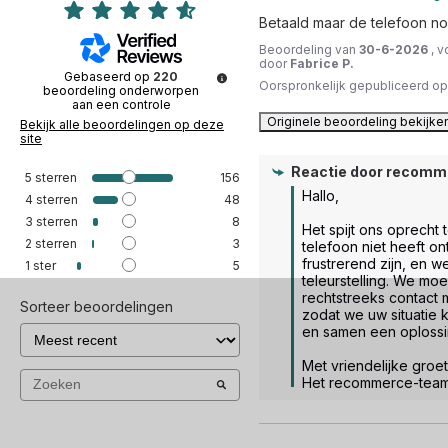
Betaald maar de telefoon noo
Beoordeling van
30-6-2026
, 
door
Fabrice P.
Gebaseerd op
220
Oorspronkelijk gepubliceerd o
beoordeling onderworpen
aan een controle
Originele beoordeling bekijke
Bekijk alle beoordelingen op deze
site
Reactie door
recomm
5
sterren
156
Hallo,

4
sterren
48
3
sterren
8
Het spijt ons oprecht 
2
sterren
3
telefoon niet heeft on
frustrerend zijn, en w
1
ster
5
teleurstelling. We mo
rechtstreeks contact 
Sorteer beoordelingen
zodat we uw situatie
en samen een oplossi
Met vriendelijke groet.
Het recommerce-tea