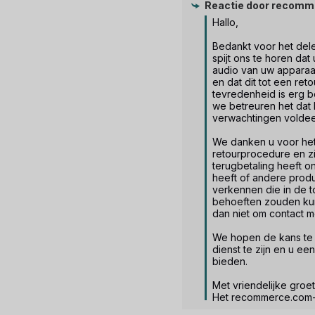
Reactie door
recomm
Hallo,

Bedankt voor het dele
spijt ons te horen dat
audio van uw apparaa
en dat dit tot een reto
tevredenheid is erg be
we betreuren het dat 
verwachtingen voldee
We danken u voor het
retourprocedure en zijn
terugbetaling heeft on
heeft of andere produc
verkennen die in de t
behoeften zouden kun
dan niet om contact m
We hopen de kans te 
dienst te zijn en u een
bieden.

Met vriendelijke groet.
Het recommerce.com