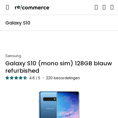
Galaxy S10
Samsung
Galaxy S10 (mono sim) 128GB blauw
refurbished
4.6
/
5
-
220
beoordelingen