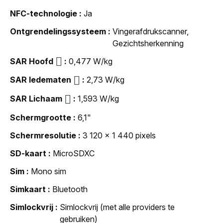
NFC-technologie
Ja
Ontgrendelingssysteem
Vingerafdrukscanner,
Gezichtsherkenning
SAR Hoofd
0,477 W/kg
SAR ledematen
2,73 W/kg
SAR Lichaam
1,593 W/kg
Schermgrootte
6,1"
Schermresolutie
3 120 x 1 440 pixels
SD-kaart
MicroSDXC
Sim
Mono sim
Simkaart
Bluetooth
Simlockvrij
Simlockvrij (met alle providers te
gebruiken)