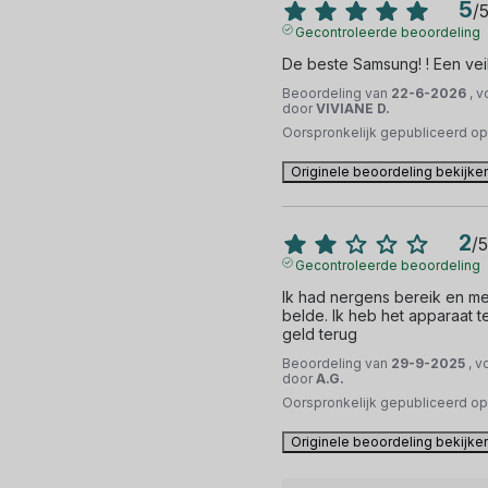
5
/
Gecontroleerde beoordeling
De beste Samsung! ! Een vei
Beoordeling van
22-6-2026
, 
door
VIVIANE D.
Oorspronkelijk gepubliceerd o
Originele beoordeling bekijke
2
/
5
Gecontroleerde beoordeling
Ik had nergens bereik en men
belde. Ik heb het apparaat t
geld terug
Beoordeling van
29-9-2025
, v
door
A.G.
Oorspronkelijk gepubliceerd o
Originele beoordeling bekijke