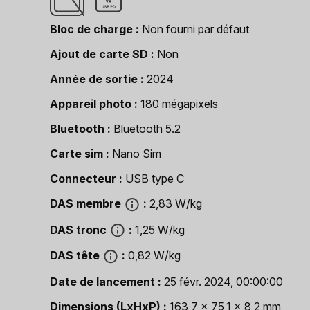
Bloc de charge
Non fourni par défaut
Ajout de carte SD
Non
Année de sortie
2024
Appareil photo
180 mégapixels
Bluetooth
Bluetooth 5.2
Carte sim
Nano Sim
Connecteur
USB type C
DAS membre
2,83 W/kg
DAS tronc
1,25 W/kg
DAS tête
0,82 W/kg
Date de lancement
25 févr. 2024, 00:00:00
Dimensions (LxHxP)
163,7 x 75,1 x 8,2 mm