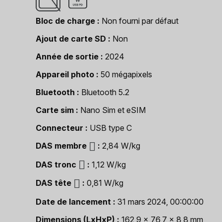
Bloc de charge
Non fourni par défaut
Ajout de carte SD
Non
Année de sortie
2024
Appareil photo
50 mégapixels
Bluetooth
Bluetooth 5.2
Carte sim
Nano Sim et eSIM
Connecteur
USB type C
DAS membre
2,84 W/kg
DAS tronc
1,12 W/kg
DAS tête
0,81 W/kg
Date de lancement
31 mars 2024, 00:00:00
Dimensions (LxHxP)
162,9 x 76,7 x 8,8 mm