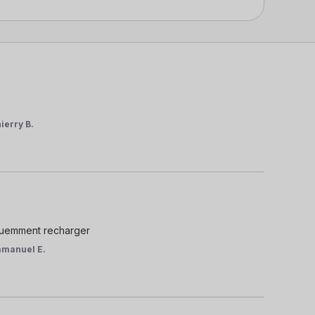
ierry B.
réquemment recharger
manuel E.