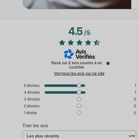
4.5
/
5
Basé sur
2
avis soumis à un
contrôle
Voir tous les avis sur ce site
5
étoiles
1
4
étoiles
1
3
étoiles
0
2
étoiles
0
1
étoile
0
Trier les avis