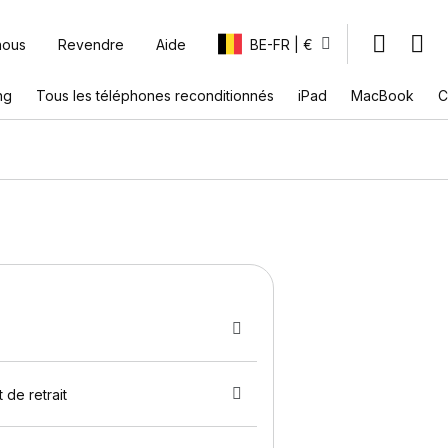
nous
Revendre
Aide
BE-FR | €
ng
Tous les téléphones reconditionnés
iPad
MacBook
C
 de retrait