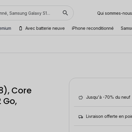
Qui sommes-nous
emium
Avec batterie neuve
iPhone reconditionné
Sams
8), Core
Jusqu'à -70% du neuf
2 Go,
Livraison offerte en poin