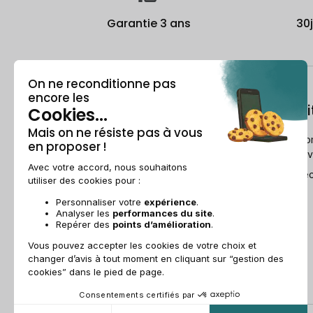
Garantie 3 ans
30
À propos
Le recondi
Qui est Recommerce® ?
Comment Reco
reconditionne v
Offre étudiante
Le Guide du re
Parrainage
Ils parlent de nous
Recommerce group
Recrutement