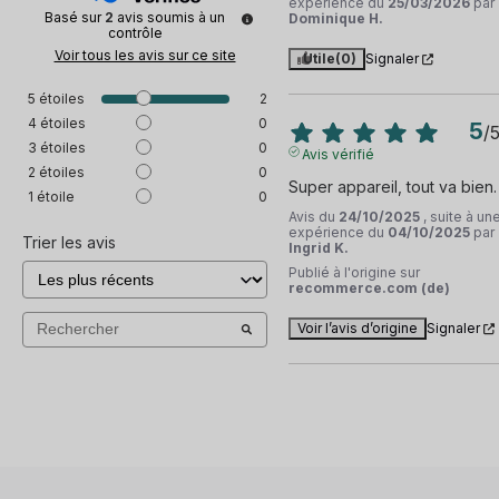
expérience du
25/03/2026
par
Basé sur
2
avis soumis à un
Dominique H.
contrôle
Voir tous les avis sur ce site
Utile
(0)
Signaler
5
étoiles
2
4
étoiles
0
5
/
3
étoiles
0
Avis vérifié
2
étoiles
0
Super appareil, tout va bien.
1
étoile
0
Avis du
24/10/2025
, suite à un
expérience du
04/10/2025
par
Trier les avis
Ingrid K.
Publié à l'origine sur
recommerce.com (de)
Voir l’avis d’origine
Signaler