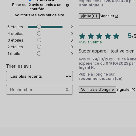
expérience du
25/03/2026
par
Basé sur
2
avis soumis à un
Dominique H.
contrôle
Voir tous les avis sur ce site
Utile
(0)
Signaler
5
étoiles
2
4
étoiles
0
5
/
3
étoiles
0
Avis vérifié
2
étoiles
0
Super appareil, tout va bien.
1
étoile
0
Avis du
24/10/2025
, suite à un
expérience du
04/10/2025
par
Trier les avis
Ingrid K.
Publié à l'origine sur
recommerce.com (de)
Voir l’avis d’origine
Signaler